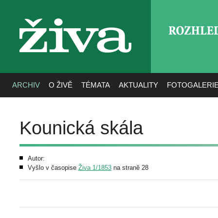
ROZHLE
živa
ARCHIV
O ŽIVĚ
TÉMATA
AKTUALITY
FOTOGALERI
Kounická skála
Autor:
Vyšlo v časopise
Živa 1/1853
na straně 28