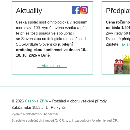
Aktuality
Předpla
Česká společnost ornitologická v letošním
Cena ročního
roce slaví 100. výročí svého vzniku a při
od čísla 1/20
té příležitosti pořádá ve spolupráci
Živy (tedy 59 
se Slovenskou ornitologickou společností
Dvouleté předp
SOS/BirdLife Slovensko
jubilejní
Zjistěte,
jak s
ornitologickou konferenci ve dnech 16.–
18. 10. 2026 v Brně
.
Podrobnější informace ke konferenci
... více aktualit ...
naleznete zde:
https://www.birdlife.cz/konference-2026/
Registrovat se můžete do 6. září.
Upozorňujeme, že termín pro odeslání
© 2026
Časopis ŽIVA
– Rozhled v oboru veškeré přírody.
abstraktu přihlášené přednášky nebo
posteru je už 30. června.
Založil roku 1853 J. E. Purkyně.
Vydává Nakladatelství Academia,
Středisko společných činností AV ČR, v. v. i., za podpory Akademie věd ČR.