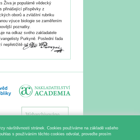
s Živa je populárně vědecký
s přinášející příspěvky z
ických oborů a zvláštní rubriku
nou výuce biologie se zaměřením
novější poznatky.
je na odkaz svého zakladatele
vangelisty Purkyně. Poslední řada
í nepřetržitě od roku 1953.
ýzy návštěvnosti stránek. Cookies používáme na základě vašeho
souhlas s používáním těchto cookies odvolat, proveďte prosím