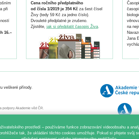
tošním
Cena ročního předplatného
Časopi
a při
od čísla 1/2019 je 354 Kč
za šest čísel
časopi
Živy (tedy 59 Kč za jedno číslo).
biolog
ností
Dvouleté předplatné je zrušeno.
věnova
Zjistěte,
jak si předplatit časopis Živa
.
na nej
h 16.–
Navazu
Jana E
vycház
i
026/
ní
u veškeré přírody.
o
, za podpory Akademie věd ČR.
uživatelského prostředí – používáme funkce zobrazování videoobsahu a anal
prohlížeče tak, že ukládání těchto cookies umožňuje. Pokud si přejete svůj 
příslušné nastavení vašeho internetového prohlížeče.