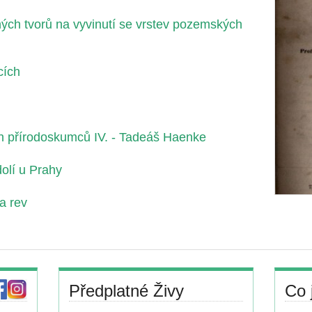
ných tvorů na vyvinutí se vrstev pozemských
cích
ch přírodoskumců IV. - Tadeáš Haenke
olí u Prahy
a rev
Předplatné Živy
Co 