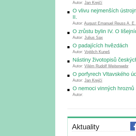
Autor:
Jan Krejčí
O vlivu nejmenších ústroj
II.
Autor:
August Emanuel Reuss A. E.
O zrůstu bylin IV. O lišejní
Autor:
Julius Sax
O padajících hvězdách
Autor:
Vojtěch Kuneš
Nástiny životopisů český
Autor:
Vilém Rudolf Weitenwebr
O porfyrech Vltavského úd
Autor:
Jan Krejčí
O nemoci vinných hroznů 
Autor:
Aktuality