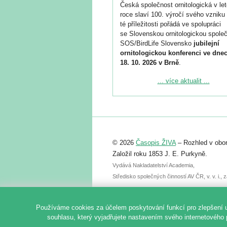
Česká společnost ornitologická v le
roce slaví 100. výročí svého vzniku 
té příležitosti pořádá ve spolupráci
se Slovenskou ornitologickou společ
SOS/BirdLife Slovensko
jubilejní
ornitologickou konferenci ve dnec
18. 10. 2026 v Brně
.
Podrobnější informace ke konferenc
... více aktualit ...
naleznete zde:
https://www.birdlife.cz/konference-2
Registrovat se můžete do 6. září.
Upozorňujeme, že termín pro odeslá
© 2026
Časopis ŽIVA
– Rozhled v obor
abstraktu přihlášené přednášky neb
posteru je už 30. června.
Založil roku 1853 J. E. Purkyně.
Vydává Nakladatelství Academia,
Středisko společných činností AV ČR, v. v. i.
Používáme cookies za účelem poskytování funkcí pro zlepšení 
souhlasu, který vyjadřujete nastavením svého internetového 