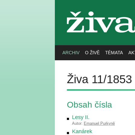
živa
ARCHIV
O ŽIVĚ
TÉMATA
AK
Živa 11/1853
Obsah čísla
Lesy II.
Autor:
Emanuel Purkyně
Kanárek