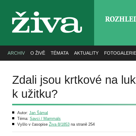
ROZHLE
živa
ARCHIV
O ŽIVĚ
TÉMATA
AKTUALITY
FOTOGALERI
Zdali jsou krtkové na lu
k užitku?
Autor:
Jan Šámal
Téma:
Savci / Mammals
Vyšlo v časopise
Živa 8/1853
na straně 254