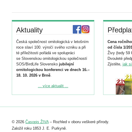
Aktuality
Předpla
Česká společnost ornitologická v letošním
Cena ročního
roce slaví 100. výročí svého vzniku a při
od čísla 1/20
té příležitosti pořádá ve spolupráci
Živy (tedy 59 
se Slovenskou ornitologickou společností
Dvouleté předp
SOS/BirdLife Slovensko
jubilejní
Zjistěte,
jak s
ornitologickou konferenci ve dnech 16.–
18. 10. 2026 v Brně
.
Podrobnější informace ke konferenci
... více aktualit ...
naleznete zde:
https://www.birdlife.cz/konference-2026/
Registrovat se můžete do 6. září.
Upozorňujeme, že termín pro odeslání
© 2026
Časopis ŽIVA
– Rozhled v oboru veškeré přírody.
abstraktu přihlášené přednášky nebo
posteru je už 30. června.
Založil roku 1853 J. E. Purkyně.