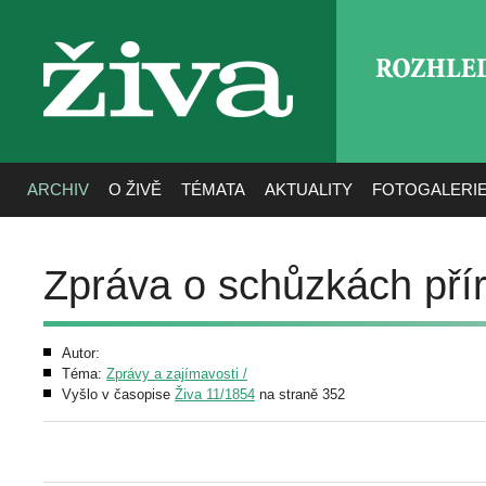
ROZHLE
živa
ARCHIV
O ŽIVĚ
TÉMATA
AKTUALITY
FOTOGALERI
Zpráva o schůzkách pří
Autor:
Téma:
Zprávy a zajímavosti /
Vyšlo v časopise
Živa 11/1854
na straně 352