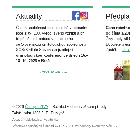
Aktuality
Předpla
Česká společnost ornitologická v letošním
Cena ročního
roce slaví 100. výročí svého vzniku a při
od čísla 1/20
té příležitosti pořádá ve spolupráci
Živy (tedy 59 
se Slovenskou ornitologickou společností
Dvouleté předp
SOS/BirdLife Slovensko
jubilejní
Zjistěte,
jak s
ornitologickou konferenci ve dnech 16.–
18. 10. 2026 v Brně
.
Podrobnější informace ke konferenci
... více aktualit ...
naleznete zde:
https://www.birdlife.cz/konference-2026/
Registrovat se můžete do 6. září.
Upozorňujeme, že termín pro odeslání
© 2026
Časopis ŽIVA
– Rozhled v oboru veškeré přírody.
abstraktu přihlášené přednášky nebo
posteru je už 30. června.
Založil roku 1853 J. E. Purkyně.
Vydává Nakladatelství Academia,
Středisko společných činností AV ČR, v. v. i., za podpory Akademie věd ČR.