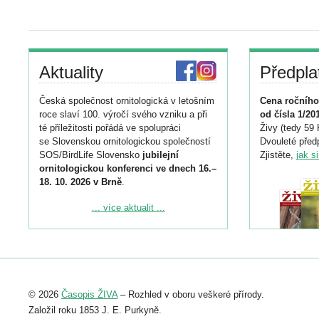
Aktuality
Předpla
Česká společnost ornitologická v letošním
Cena ročního
roce slaví 100. výročí svého vzniku a při
od čísla 1/20
té příležitosti pořádá ve spolupráci
Živy (tedy 59 
se Slovenskou ornitologickou společností
Dvouleté předp
SOS/BirdLife Slovensko
jubilejní
Zjistěte,
jak s
ornitologickou konferenci ve dnech 16.–
18. 10. 2026 v Brně
.
Podrobnější informace ke konferenci
... více aktualit ...
naleznete zde:
https://www.birdlife.cz/konference-2026/
Registrovat se můžete do 6. září.
Upozorňujeme, že termín pro odeslání
© 2026
Časopis ŽIVA
– Rozhled v oboru veškeré přírody.
abstraktu přihlášené přednášky nebo
posteru je už 30. června.
Založil roku 1853 J. E. Purkyně.