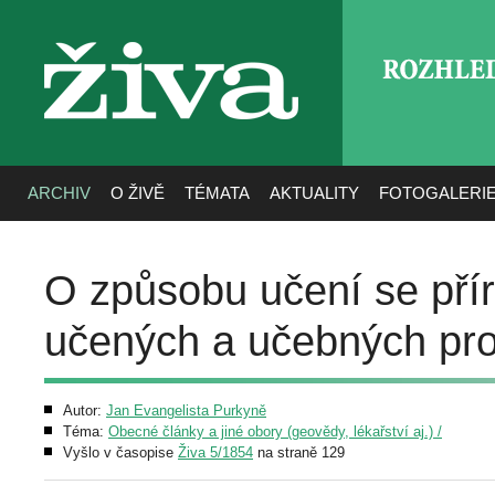
ROZHLE
živa
ARCHIV
O ŽIVĚ
TÉMATA
AKTUALITY
FOTOGALERI
O způsobu učení se pří
učených a učebných pro
Autor:
Jan Evangelista Purkyně
Téma:
Obecné články a jiné obory (geovědy, lékařství aj.) /
Vyšlo v časopise
Živa 5/1854
na straně 129