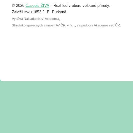
Upozorňujeme, že termín pro odeslání
© 2026
Časopis ŽIVA
– Rozhled v oboru veškeré přírody.
abstraktu přihlášené přednášky nebo
posteru je už 30. června.
Založil roku 1853 J. E. Purkyně.
Vydává Nakladatelství Academia,
Středisko společných činností AV ČR, v. v. i., za podpory Akademie věd ČR.