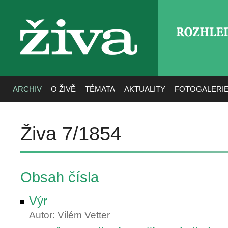
ROZHLE
živa
ARCHIV
O ŽIVĚ
TÉMATA
AKTUALITY
FOTOGALERI
Živa 7/1854
Obsah čísla
Výr
Autor:
Vilém Vetter