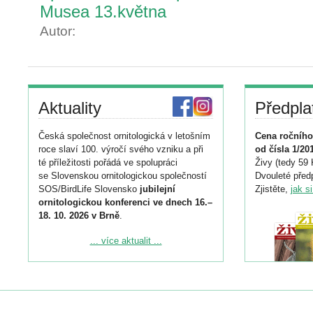
Musea 13.května
Autor:
Aktuality
Předpla
Česká společnost ornitologická v letošním
Cena ročního
roce slaví 100. výročí svého vzniku a při
od čísla 1/20
té příležitosti pořádá ve spolupráci
Živy (tedy 59 
se Slovenskou ornitologickou společností
Dvouleté předp
SOS/BirdLife Slovensko
jubilejní
Zjistěte,
jak s
ornitologickou konferenci ve dnech 16.–
18. 10. 2026 v Brně
.
Podrobnější informace ke konferenci
... více aktualit ...
naleznete zde:
https://www.birdlife.cz/konference-2026/
Registrovat se můžete do 6. září.