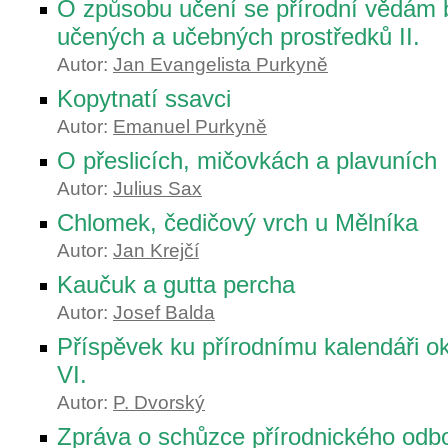
O způsobu učení se přírodní vědám 
učených a učebných prostředků II.
Autor:
Jan Evangelista Purkyně
Kopytnatí ssavci
Autor:
Emanuel Purkyně
O přeslicích, mičovkách a plavuních
Autor:
Julius Sax
Chlomek, čedičový vrch u Mělníka
Autor:
Jan Krejčí
Kaučuk a gutta percha
Autor:
Josef Balda
Příspěvek ku přírodnímu kalendáři o
VI.
Autor:
P. Dvorský
Zpráva o schůzce přírodnického od