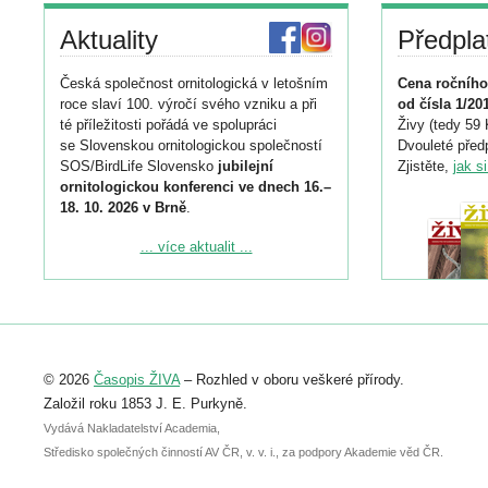
Aktuality
Předpla
Česká společnost ornitologická v letošním
Cena ročního
roce slaví 100. výročí svého vzniku a při
od čísla 1/20
té příležitosti pořádá ve spolupráci
Živy (tedy 59 
se Slovenskou ornitologickou společností
Dvouleté předp
SOS/BirdLife Slovensko
jubilejní
Zjistěte,
jak s
ornitologickou konferenci ve dnech 16.–
18. 10. 2026 v Brně
.
Podrobnější informace ke konferenci
... více aktualit ...
naleznete zde:
https://www.birdlife.cz/konference-2026/
Registrovat se můžete do 6. září.
Upozorňujeme, že termín pro odeslání
© 2026
Časopis ŽIVA
– Rozhled v oboru veškeré přírody.
abstraktu přihlášené přednášky nebo
posteru je už 30. června.
Založil roku 1853 J. E. Purkyně.
Vydává Nakladatelství Academia,
Středisko společných činností AV ČR, v. v. i., za podpory Akademie věd ČR.