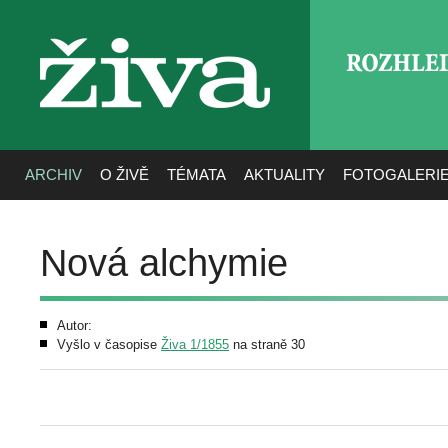
ROZHLE
živa
ARCHIV
O ŽIVĚ
TÉMATA
AKTUALITY
FOTOGALERI
Nová alchymie
Autor:
Vyšlo v časopise
Živa 1/1855
na straně 30