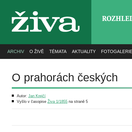
ROZHLE
živa
ARCHIV
O ŽIVĚ
TÉMATA
AKTUALITY
FOTOGALERI
O prahorách českých
Autor:
Jan Krejčí
Vyšlo v časopise
Živa 1/1855
na straně 5