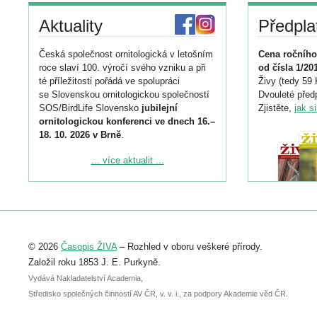
Aktuality
Předpla
Česká společnost ornitologická v letošním
Cena ročního
roce slaví 100. výročí svého vzniku a při
od čísla 1/20
té příležitosti pořádá ve spolupráci
Živy (tedy 59 
se Slovenskou ornitologickou společností
Dvouleté předp
SOS/BirdLife Slovensko
jubilejní
Zjistěte,
jak s
ornitologickou konferenci ve dnech 16.–
18. 10. 2026 v Brně
.
Podrobnější informace ke konferenci
... více aktualit ...
naleznete zde:
https://www.birdlife.cz/konference-2026/
Registrovat se můžete do 6. září.
Upozorňujeme, že termín pro odeslání
© 2026
Časopis ŽIVA
– Rozhled v oboru veškeré přírody.
abstraktu přihlášené přednášky nebo
posteru je už 30. června.
Založil roku 1853 J. E. Purkyně.
Vydává Nakladatelství Academia,
Středisko společných činností AV ČR, v. v. i., za podpory Akademie věd ČR.