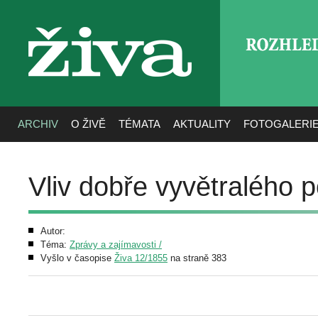
ROZHLE
živa
ARCHIV
O ŽIVĚ
TÉMATA
AKTUALITY
FOTOGALERI
Vliv dobře vyvětralého 
Autor:
Téma:
Zprávy a zajímavosti /
Vyšlo v časopise
Živa 12/1855
na straně 383