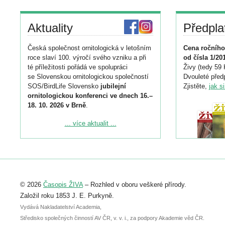
Aktuality
Předpla
Česká společnost ornitologická v letošním
Cena ročního
roce slaví 100. výročí svého vzniku a při
od čísla 1/20
té příležitosti pořádá ve spolupráci
Živy (tedy 59 
se Slovenskou ornitologickou společností
Dvouleté předp
SOS/BirdLife Slovensko
jubilejní
Zjistěte,
jak s
ornitologickou konferenci ve dnech 16.–
18. 10. 2026 v Brně
.
Podrobnější informace ke konferenci
... více aktualit ...
naleznete zde:
https://www.birdlife.cz/konference-2026/
Registrovat se můžete do 6. září.
Upozorňujeme, že termín pro odeslání
© 2026
Časopis ŽIVA
– Rozhled v oboru veškeré přírody.
abstraktu přihlášené přednášky nebo
posteru je už 30. června.
Založil roku 1853 J. E. Purkyně.
Vydává Nakladatelství Academia,
Středisko společných činností AV ČR, v. v. i., za podpory Akademie věd ČR.