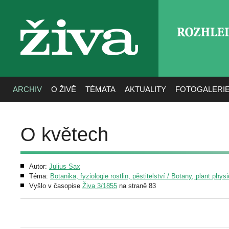
ROZHLE
živa
ARCHIV
O ŽIVĚ
TÉMATA
AKTUALITY
FOTOGALERI
O květech
Autor:
Julius Sax
Téma:
Botanika, fyziologie rostlin, pěstitelství / Botany, plant phys
Vyšlo v časopise
Živa 3/1855
na straně 83