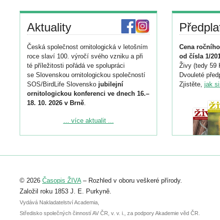
Aktuality
Předpla
Česká společnost ornitologická v letošním
Cena ročního
roce slaví 100. výročí svého vzniku a při
od čísla 1/20
té příležitosti pořádá ve spolupráci
Živy (tedy 59 
se Slovenskou ornitologickou společností
Dvouleté předp
SOS/BirdLife Slovensko
jubilejní
Zjistěte,
jak s
ornitologickou konferenci ve dnech 16.–
18. 10. 2026 v Brně
.
Podrobnější informace ke konferenci
... více aktualit ...
naleznete zde:
https://www.birdlife.cz/konference-2026/
Registrovat se můžete do 6. září.
Upozorňujeme, že termín pro odeslání
© 2026
Časopis ŽIVA
– Rozhled v oboru veškeré přírody.
abstraktu přihlášené přednášky nebo
posteru je už 30. června.
Založil roku 1853 J. E. Purkyně.
Vydává Nakladatelství Academia,
Středisko společných činností AV ČR, v. v. i., za podpory Akademie věd ČR.