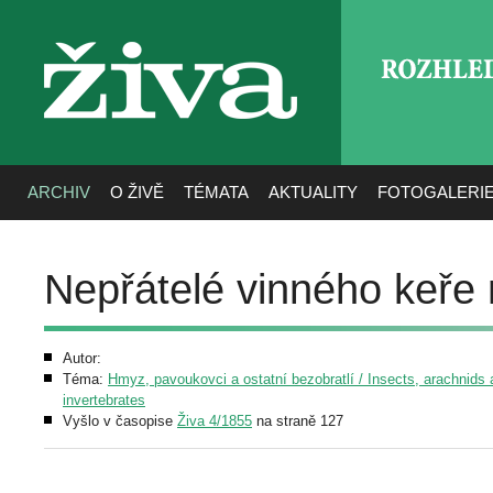
ROZHLE
živa
ARCHIV
O ŽIVĚ
TÉMATA
AKTUALITY
FOTOGALERI
Nepřátelé vinného keře 
Autor:
Téma:
Hmyz, pavoukovci a ostatní bezobratlí / Insects, arachnids 
invertebrates
Vyšlo v časopise
Živa 4/1855
na straně 127