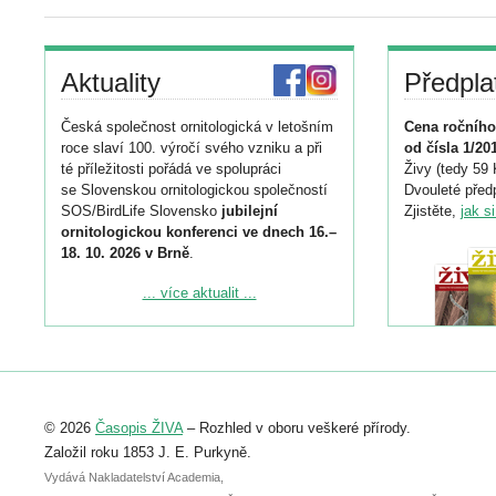
Aktuality
Předpla
Česká společnost ornitologická v letošním
Cena ročního
roce slaví 100. výročí svého vzniku a při
od čísla 1/20
té příležitosti pořádá ve spolupráci
Živy (tedy 59 
se Slovenskou ornitologickou společností
Dvouleté předp
SOS/BirdLife Slovensko
jubilejní
Zjistěte,
jak s
ornitologickou konferenci ve dnech 16.–
18. 10. 2026 v Brně
.
Podrobnější informace ke konferenci
... více aktualit ...
naleznete zde:
https://www.birdlife.cz/konference-2026/
Registrovat se můžete do 6. září.
Upozorňujeme, že termín pro odeslání
© 2026
Časopis ŽIVA
– Rozhled v oboru veškeré přírody.
abstraktu přihlášené přednášky nebo
posteru je už 30. června.
Založil roku 1853 J. E. Purkyně.
Vydává Nakladatelství Academia,