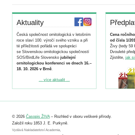
Aktuality
Předpla
Česká společnost ornitologická v letošním
Cena ročního
roce slaví 100. výročí svého vzniku a při
od čísla 1/20
té příležitosti pořádá ve spolupráci
Živy (tedy 59 
se Slovenskou ornitologickou společností
Dvouleté předp
SOS/BirdLife Slovensko
jubilejní
Zjistěte,
jak s
ornitologickou konferenci ve dnech 16.–
18. 10. 2026 v Brně
.
Podrobnější informace ke konferenci
... více aktualit ...
naleznete zde:
https://www.birdlife.cz/konference-2026/
Registrovat se můžete do 6. září.
Upozorňujeme, že termín pro odeslání
© 2026
Časopis ŽIVA
– Rozhled v oboru veškeré přírody.
abstraktu přihlášené přednášky nebo
posteru je už 30. června.
Založil roku 1853 J. E. Purkyně.
Vydává Nakladatelství Academia,