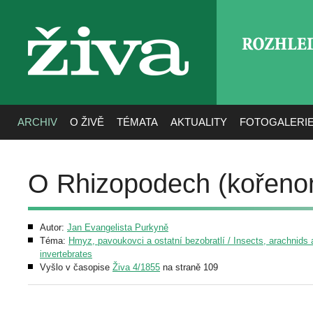
ROZHLE
živa
ARCHIV
O ŽIVĚ
TÉMATA
AKTUALITY
FOTOGALERI
O Rhizopodech (kořeno
Autor:
Jan Evangelista Purkyně
Téma:
Hmyz, pavoukovci a ostatní bezobratlí / Insects, arachnids 
invertebrates
Vyšlo v časopise
Živa 4/1855
na straně 109