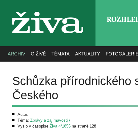
ROZHLE
živa
ARCHIV
O ŽIVĚ
TÉMATA
AKTUALITY
FOTOGALERI
Schůzka přírodnického 
Českého
Autor:
Téma:
Zprávy a zajímavosti /
Vyšlo v časopise
Živa 4/1855
na straně 128