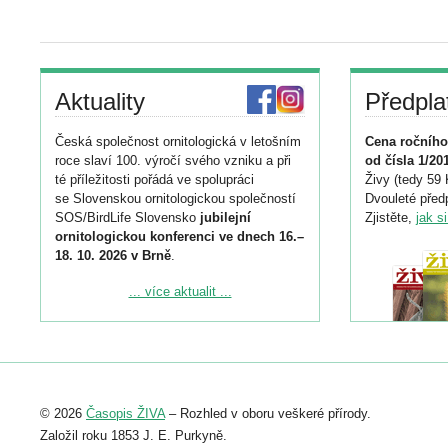
Aktuality
Předpla
Česká společnost ornitologická v letošním
Cena ročního
roce slaví 100. výročí svého vzniku a při
od čísla 1/20
té příležitosti pořádá ve spolupráci
Živy (tedy 59 
se Slovenskou ornitologickou společností
Dvouleté předp
SOS/BirdLife Slovensko
jubilejní
Zjistěte,
jak s
ornitologickou konferenci ve dnech 16.–
18. 10. 2026 v Brně
.
Podrobnější informace ke konferenci
... více aktualit ...
naleznete zde:
https://www.birdlife.cz/konference-2026/
Registrovat se můžete do 6. září.
Upozorňujeme, že termín pro odeslání
© 2026
Časopis ŽIVA
– Rozhled v oboru veškeré přírody.
abstraktu přihlášené přednášky nebo
posteru je už 30. června.
Založil roku 1853 J. E. Purkyně.