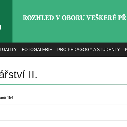
ROZHLED V OBORU VEŠ
TUALITY
FOTOGALERIE
PRO PEDAGOGY A STUDENTY
řství II.
raně 154