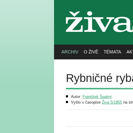
živa
ARCHIV
O ŽIVĚ
TÉMATA
AK
Rybničné rybá
Autor:
František Špatný
Vyšlo v časopise
Živa 5/1855
na st