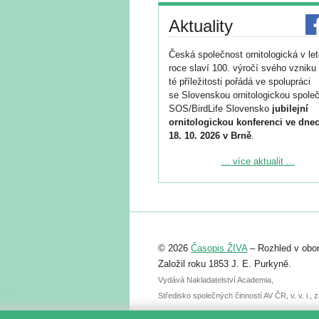
Aktuality
Česká společnost ornitologická v le
roce slaví 100. výročí svého vzniku 
té příležitosti pořádá ve spolupráci
se Slovenskou ornitologickou společ
SOS/BirdLife Slovensko
jubilejní
ornitologickou konferenci ve dnec
18. 10. 2026 v Brně
.
Podrobnější informace ke konferenc
... více aktualit ...
naleznete zde:
https://www.birdlife.cz/konference-2
Registrovat se můžete do 6. září.
Upozorňujeme, že termín pro odeslá
© 2026
Časopis ŽIVA
– Rozhled v obor
abstraktu přihlášené přednášky neb
posteru je už 30. června.
Založil roku 1853 J. E. Purkyně.
Vydává Nakladatelství Academia,
Středisko společných činností AV ČR, v. v. i.