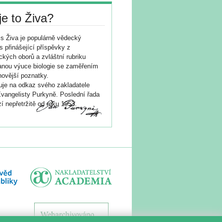
je to Živa?
s Živa je populárně vědecký
s přinášející příspěvky z
ických oborů a zvláštní rubriku
nou výuce biologie se zaměřením
novější poznatky.
je na odkaz svého zakladatele
vangelisty Purkyně. Poslední řada
í nepřetržitě od roku 1953.