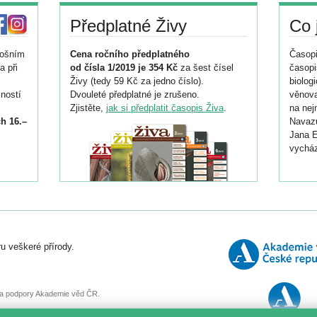
Předplatné Živy
Co 
tošním
Cena ročního předplatného
Časopi
a při
od čísla 1/2019 je 354 Kč
za šest čísel
časopi
Živy (tedy 59 Kč za jedno číslo).
biolog
ností
Dvouleté předplatné je zrušeno.
věnova
Zjistěte,
jak si předplatit časopis Živa
.
na nej
h 16.–
Navazu
Jana E
vycház
i
026/
ní
u veškeré přírody.
o
, za podpory Akademie věd ČR.