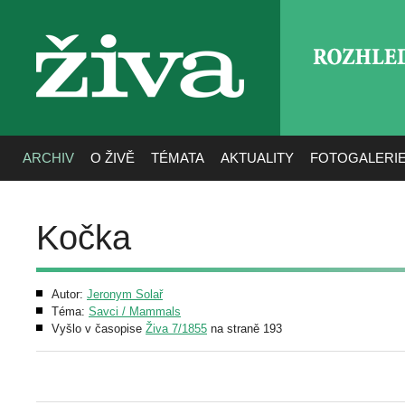
ROZHLE
živa
ARCHIV
O ŽIVĚ
TÉMATA
AKTUALITY
FOTOGALERI
Kočka
Autor:
Jeronym Solař
Téma:
Savci / Mammals
Vyšlo v časopise
Živa 7/1855
na straně 193