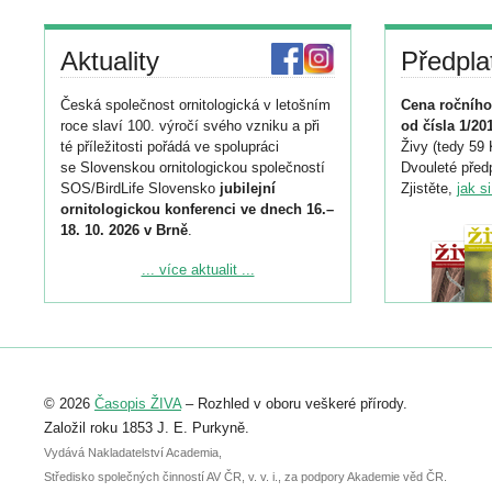
Aktuality
Předpla
Česká společnost ornitologická v letošním
Cena ročního
roce slaví 100. výročí svého vzniku a při
od čísla 1/20
té příležitosti pořádá ve spolupráci
Živy (tedy 59 
se Slovenskou ornitologickou společností
Dvouleté předp
SOS/BirdLife Slovensko
jubilejní
Zjistěte,
jak s
ornitologickou konferenci ve dnech 16.–
18. 10. 2026 v Brně
.
Podrobnější informace ke konferenci
... více aktualit ...
naleznete zde:
https://www.birdlife.cz/konference-2026/
Registrovat se můžete do 6. září.
Upozorňujeme, že termín pro odeslání
© 2026
Časopis ŽIVA
– Rozhled v oboru veškeré přírody.
abstraktu přihlášené přednášky nebo
posteru je už 30. června.
Založil roku 1853 J. E. Purkyně.
Vydává Nakladatelství Academia,
Středisko společných činností AV ČR, v. v. i., za podpory Akademie věd ČR.