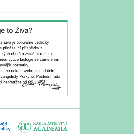
je to Živa?
s Živa je populárně vědecký
s přinášející příspěvky z
ických oborů a zvláštní rubriku
nou výuce biologie se zaměřením
novější poznatky.
je na odkaz svého zakladatele
vangelisty Purkyně. Poslední řada
í nepřetržitě od roku 1953.