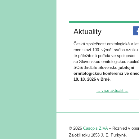
Aktuality
Česká společnost ornitologická v le
roce slaví 100. výročí svého vzniku 
té příležitosti pořádá ve spolupráci
se Slovenskou ornitologickou společ
SOS/BirdLife Slovensko
jubilejní
ornitologickou konferenci ve dnec
18. 10. 2026 v Brně
.
Podrobnější informace ke konferenc
... více aktualit ...
naleznete zde:
https://www.birdlife.cz/konference-2
Registrovat se můžete do 6. září.
Upozorňujeme, že termín pro odeslá
© 2026
Časopis ŽIVA
– Rozhled v obor
abstraktu přihlášené přednášky neb
posteru je už 30. června.
Založil roku 1853 J. E. Purkyně.