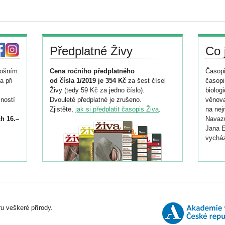
Předplatné Živy
Co 
tošním
Cena ročního předplatného
Časopi
a při
od čísla 1/2019 je 354 Kč
za šest čísel
časopi
Živy (tedy 59 Kč za jedno číslo).
biolog
ností
Dvouleté předplatné je zrušeno.
věnova
Zjistěte,
jak si předplatit časopis Živa
.
na nej
h 16.–
Navazu
Jana E
vycház
i
026/
ní
u veškeré přírody.
o