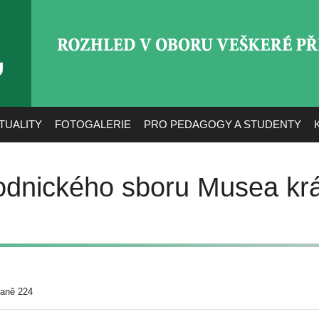
ROZHLED V OBORU VEŠ
TUALITY
FOTOGALERIE
PRO PEDAGOGY A STUDENTY
odnického sboru Musea krá
raně 224