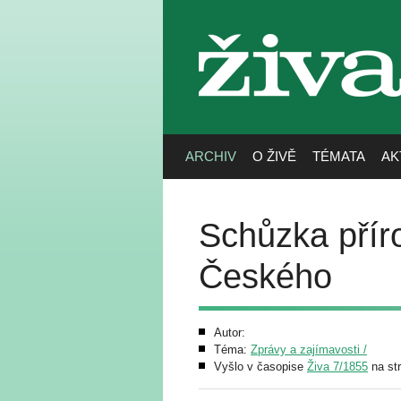
živa
ARCHIV
O ŽIVĚ
TÉMATA
AK
Schůzka přír
Českého
Autor:
Téma:
Zprávy a zajímavosti /
Vyšlo v časopise
Živa 7/1855
na st