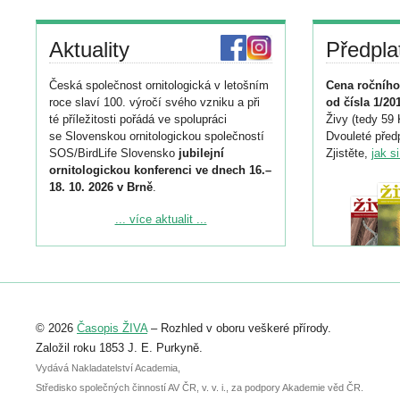
Aktuality
Předpla
Česká společnost ornitologická v letošním
Cena ročního
roce slaví 100. výročí svého vzniku a při
od čísla 1/20
té příležitosti pořádá ve spolupráci
Živy (tedy 59 
se Slovenskou ornitologickou společností
Dvouleté předp
SOS/BirdLife Slovensko
jubilejní
Zjistěte,
jak s
ornitologickou konferenci ve dnech 16.–
18. 10. 2026 v Brně
.
Podrobnější informace ke konferenci
... více aktualit ...
naleznete zde:
https://www.birdlife.cz/konference-2026/
Registrovat se můžete do 6. září.
Upozorňujeme, že termín pro odeslání
© 2026
Časopis ŽIVA
– Rozhled v oboru veškeré přírody.
abstraktu přihlášené přednášky nebo
posteru je už 30. června.
Založil roku 1853 J. E. Purkyně.
Vydává Nakladatelství Academia,
Středisko společných činností AV ČR, v. v. i., za podpory Akademie věd ČR.