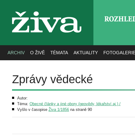
ROZHLE
živa
ARCHIV
O ŽIVĚ
TÉMATA
AKTUALITY
FOTOGALERI
Zprávy vědecké
Autor:
Téma:
Obecné články a jiné obory (geovědy, lékařství aj.) /
Vyšlo v časopise
Živa 1/1856
na straně 90