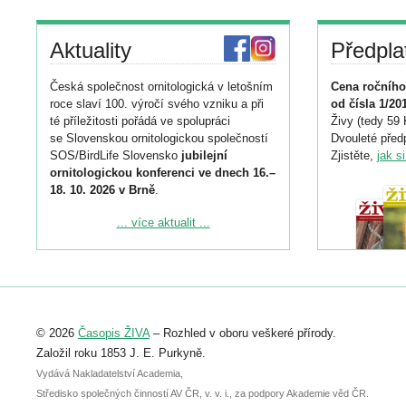
Aktuality
Předpla
Česká společnost ornitologická v letošním
Cena ročního
roce slaví 100. výročí svého vzniku a při
od čísla 1/20
té příležitosti pořádá ve spolupráci
Živy (tedy 59 
se Slovenskou ornitologickou společností
Dvouleté předp
SOS/BirdLife Slovensko
jubilejní
Zjistěte,
jak s
ornitologickou konferenci ve dnech 16.–
18. 10. 2026 v Brně
.
Podrobnější informace ke konferenci
... více aktualit ...
naleznete zde:
https://www.birdlife.cz/konference-2026/
Registrovat se můžete do 6. září.
Upozorňujeme, že termín pro odeslání
© 2026
Časopis ŽIVA
– Rozhled v oboru veškeré přírody.
abstraktu přihlášené přednášky nebo
posteru je už 30. června.
Založil roku 1853 J. E. Purkyně.
Vydává Nakladatelství Academia,
Středisko společných činností AV ČR, v. v. i., za podpory Akademie věd ČR.