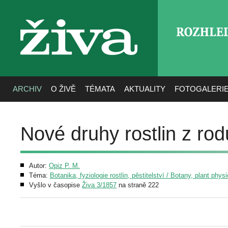
ROZHLE
živa
ARCHIV
O ŽIVĚ
TÉMATA
AKTUALITY
FOTOGALERI
Nové druhy rostlin z rod
Autor:
Opiz P. M.
Téma:
Botanika, fyziologie rostlin, pěstitelství / Botany, plant phys
Vyšlo v časopise
Živa 3/1857
na straně 222