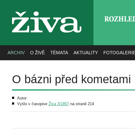
ROZHLE
živa
ARCHIV
O ŽIVĚ
TÉMATA
AKTUALITY
FOTOGALERI
O bázni před kometami
Autor:
Vyšlo v časopise
Živa 3/1857
na straně 214