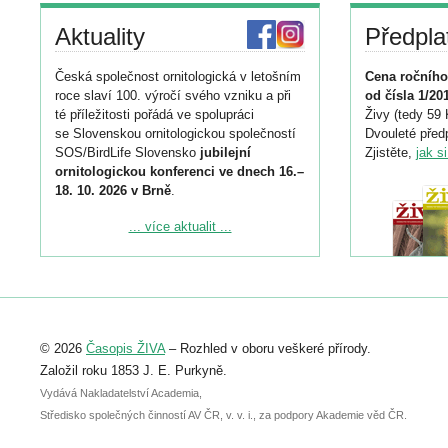
Aktuality
Předpla
Česká společnost ornitologická v letošním
Cena ročního
roce slaví 100. výročí svého vzniku a při
od čísla 1/20
té příležitosti pořádá ve spolupráci
Živy (tedy 59 
se Slovenskou ornitologickou společností
Dvouleté předp
SOS/BirdLife Slovensko
jubilejní
Zjistěte,
jak s
ornitologickou konferenci ve dnech 16.–
18. 10. 2026 v Brně
.
Podrobnější informace ke konferenci
... více aktualit ...
naleznete zde:
https://www.birdlife.cz/konference-2026/
Registrovat se můžete do 6. září.
Upozorňujeme, že termín pro odeslání
© 2026
Časopis ŽIVA
– Rozhled v oboru veškeré přírody.
abstraktu přihlášené přednášky nebo
posteru je už 30. června.
Založil roku 1853 J. E. Purkyně.
Vydává Nakladatelství Academia,
Středisko společných činností AV ČR, v. v. i., za podpory Akademie věd ČR.