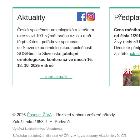
Aktuality
Předpla
Česká společnost ornitologická v letošním
Cena ročního
roce slaví 100. výročí svého vzniku a při
od čísla 1/20
té příležitosti pořádá ve spolupráci
Živy (tedy 59 
se Slovenskou ornitologickou společností
Dvouleté předp
SOS/BirdLife Slovensko
jubilejní
Zjistěte,
jak s
ornitologickou konferenci ve dnech 16.–
18. 10. 2026 v Brně
.
Podrobnější informace ke konferenci
... více aktualit ...
naleznete zde:
https://www.birdlife.cz/konference-2026/
Registrovat se můžete do 6. září.
Upozorňujeme, že termín pro odeslání
© 2026
Časopis ŽIVA
– Rozhled v oboru veškeré přírody.
abstraktu přihlášené přednášky nebo
posteru je už 30. června.
Založil roku 1853 J. E. Purkyně.
Vydává Nakladatelství Academia,
Středisko společných činností AV ČR, v. v. i., za podpory Akademie věd ČR.