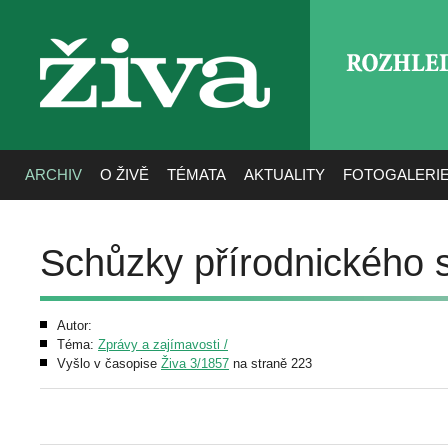
ROZHLE
živa
ARCHIV
O ŽIVĚ
TÉMATA
AKTUALITY
FOTOGALERI
Schůzky přírodnického
Autor:
Téma:
Zprávy a zajímavosti /
Vyšlo v časopise
Živa 3/1857
na straně 223