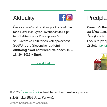
Aktuality
Předpla
Česká společnost ornitologická v letošním
Cena ročního
roce slaví 100. výročí svého vzniku a při
od čísla 1/20
té příležitosti pořádá ve spolupráci
Živy (tedy 59 
se Slovenskou ornitologickou společností
Dvouleté předp
SOS/BirdLife Slovensko
jubilejní
Zjistěte,
jak s
ornitologickou konferenci ve dnech 16.–
18. 10. 2026 v Brně
.
Podrobnější informace ke konferenci
... více aktualit ...
naleznete zde:
https://www.birdlife.cz/konference-2026/
Registrovat se můžete do 6. září.
Upozorňujeme, že termín pro odeslání
© 2026
Časopis ŽIVA
– Rozhled v oboru veškeré přírody.
abstraktu přihlášené přednášky nebo
posteru je už 30. června.
Založil roku 1853 J. E. Purkyně.
Vydává Nakladatelství Academia,