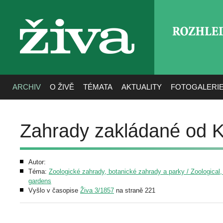
ROZHLE
živa
ARCHIV
O ŽIVĚ
TÉMATA
AKTUALITY
FOTOGALERI
Zahrady zakládané od K
Autor:
Téma:
Zoologické zahrady, botanické zahrady a parky / Zoological,
gardens
Vyšlo v časopise
Živa 3/1857
na straně 221