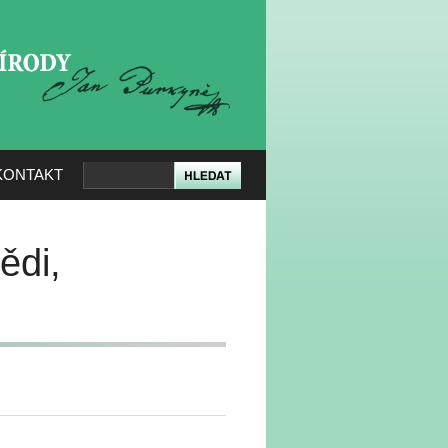
KERÉ PŘÍRODY
KONTAKT
ědi,
h