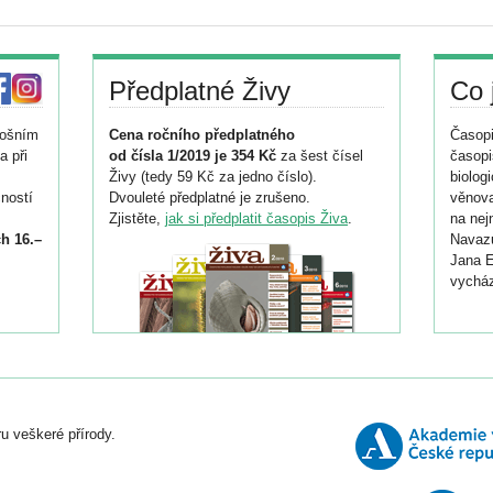
Předplatné Živy
Co 
tošním
Cena ročního předplatného
Časopi
a při
od čísla 1/2019 je 354 Kč
za šest čísel
časopi
Živy (tedy 59 Kč za jedno číslo).
biolog
ností
Dvouleté předplatné je zrušeno.
věnova
Zjistěte,
jak si předplatit časopis Živa
.
na nej
h 16.–
Navazu
Jana E
vycház
i
026/
ní
u veškeré přírody.
o