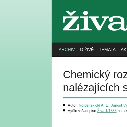
živa
ARCHIV
O ŽIVĚ
TÉMATA
AK
Chemický roz
nalézajících 
Autor:
Nordenskiold A. E.
,
Arnošt V
Vyšlo v časopise
Živa 1/1858
na st