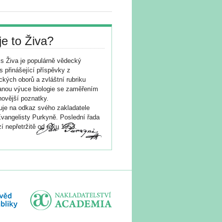
je to Živa?
s Živa je populárně vědecký
s přinášející příspěvky z
ických oborů a zvláštní rubriku
nou výuce biologie se zaměřením
novější poznatky.
je na odkaz svého zakladatele
vangelisty Purkyně. Poslední řada
í nepřetržitě od roku 1953.