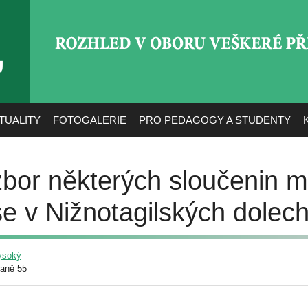
ROZHLED V OBORU VEŠ
TUALITY
FOTOGALERIE
PRO PEDAGOGY A STUDENTY
bor některých sloučenin m
se v Nižnotagilských dolec
ysoký
raně 55