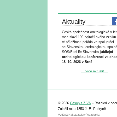
Aktuality
Česká společnost ornitologická v le
roce slaví 100. výročí svého vzniku 
té příležitosti pořádá ve spolupráci
se Slovenskou ornitologickou společ
SOS/BirdLife Slovensko
jubilejní
ornitologickou konferenci ve dnec
18. 10. 2026 v Brně
.
Podrobnější informace ke konferenc
... více aktualit ...
naleznete zde:
https://www.birdlife.cz/konference-2
Registrovat se můžete do 6. září.
Upozorňujeme, že termín pro odeslá
© 2026
Časopis ŽIVA
– Rozhled v obor
abstraktu přihlášené přednášky neb
posteru je už 30. června.
Založil roku 1853 J. E. Purkyně.
Vydává Nakladatelství Academia,