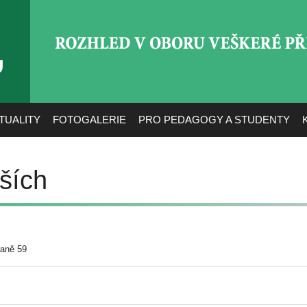
ROZHLED V OBORU VEŠ
TUALITY
FOTOGALERIE
PRO PEDAGOGY A STUDENTY
ších
raně 59