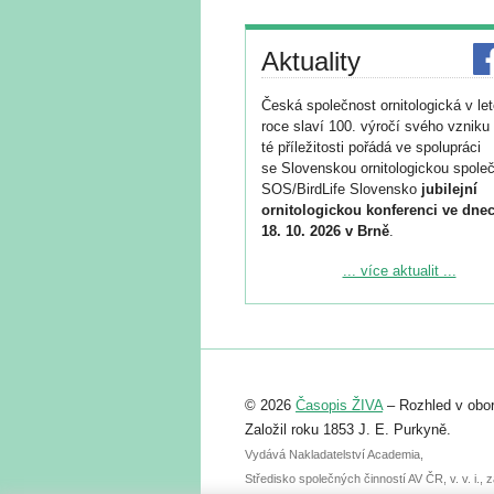
Aktuality
Česká společnost ornitologická v le
roce slaví 100. výročí svého vzniku 
té příležitosti pořádá ve spolupráci
se Slovenskou ornitologickou společ
SOS/BirdLife Slovensko
jubilejní
ornitologickou konferenci ve dnec
18. 10. 2026 v Brně
.
Podrobnější informace ke konferenc
... více aktualit ...
naleznete zde:
https://www.birdlife.cz/konference-2
Registrovat se můžete do 6. září.
Upozorňujeme, že termín pro odeslá
© 2026
Časopis ŽIVA
– Rozhled v obor
abstraktu přihlášené přednášky neb
posteru je už 30. června.
Založil roku 1853 J. E. Purkyně.
Vydává Nakladatelství Academia,
Středisko společných činností AV ČR, v. v. i.