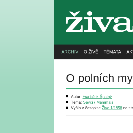
živa
ARCHIV
O ŽIVĚ
TÉMATA
AK
O polních my
Autor:
František Špatný
Téma:
Savci / Mammals
Vyšlo v časopise
Živa 1/1858
na st