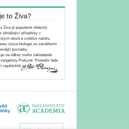
je to Živa?
s Živa je populárně vědecký
s přinášející příspěvky z
ických oborů a zvláštní rubriku
nou výuce biologie se zaměřením
novější poznatky.
je na odkaz svého zakladatele
vangelisty Purkyně. Poslední řada
í nepřetržitě od roku 1953.