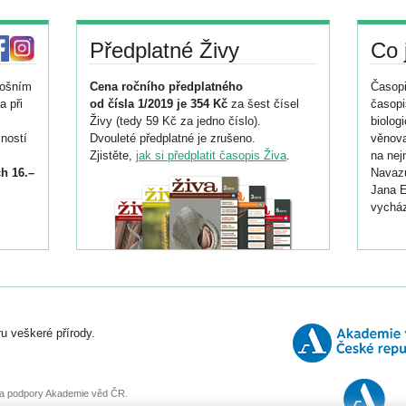
Předplatné Živy
Co 
tošním
Cena ročního předplatného
Časopi
a při
od čísla 1/2019 je 354 Kč
za šest čísel
časopi
Živy (tedy 59 Kč za jedno číslo).
biolog
ností
Dvouleté předplatné je zrušeno.
věnova
Zjistěte,
jak si předplatit časopis Živa
.
na nej
h 16.–
Navazu
Jana E
vycház
i
026/
ní
u veškeré přírody.
o
, za podpory Akademie věd ČR.