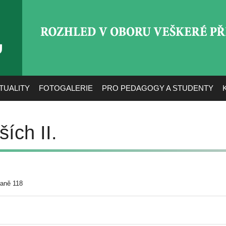
ROZHLED V OBORU VEŠ
TUALITY
FOTOGALERIE
PRO PEDAGOGY A STUDENTY
ích II.
raně 118