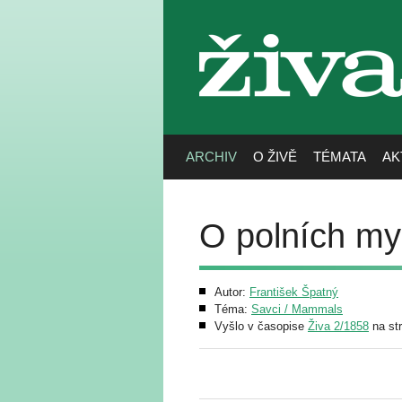
živa
ARCHIV
O ŽIVĚ
TÉMATA
AK
O polních myš
Autor:
František Špatný
Téma:
Savci / Mammals
Vyšlo v časopise
Živa 2/1858
na st