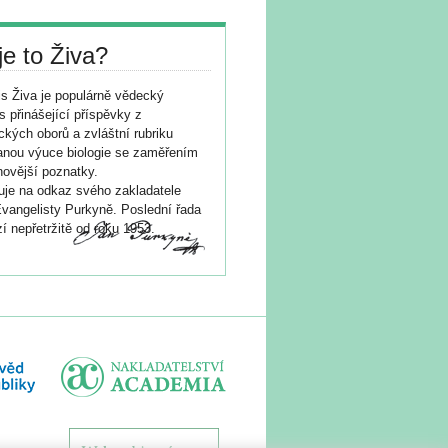
je to Živa?
s Živa je populárně vědecký
s přinášející příspěvky z
ických oborů a zvláštní rubriku
nou výuce biologie se zaměřením
novější poznatky.
je na odkaz svého zakladatele
vangelisty Purkyně. Poslední řada
í nepřetržitě od roku 1953.