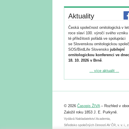
Aktuality
Česká společnost ornitologická v le
roce slaví 100. výročí svého vzniku 
té příležitosti pořádá ve spolupráci
se Slovenskou ornitologickou společ
SOS/BirdLife Slovensko
jubilejní
ornitologickou konferenci ve dnec
18. 10. 2026 v Brně
.
Podrobnější informace ke konferenc
... více aktualit ...
naleznete zde:
https://www.birdlife.cz/konference-2
Registrovat se můžete do 6. září.
Upozorňujeme, že termín pro odeslá
© 2026
Časopis ŽIVA
– Rozhled v obor
abstraktu přihlášené přednášky neb
posteru je už 30. června.
Založil roku 1853 J. E. Purkyně.
Vydává Nakladatelství Academia,
Středisko společných činností AV ČR, v. v. i.