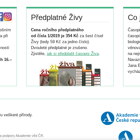
Předplatné Živy
Co 
tošním
Cena ročního předplatného
Časopi
a při
od čísla 1/2019 je 354 Kč
za šest čísel
časopi
Živy (tedy 59 Kč za jedno číslo).
biolog
ností
Dvouleté předplatné je zrušeno.
věnova
Zjistěte,
jak si předplatit časopis Živa
.
na nej
h 16.–
Navazu
Jana E
vycház
i
026/
ní
u veškeré přírody.
o
, za podpory Akademie věd ČR.