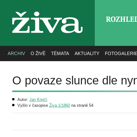
ROZHLE
živa
ARCHIV
O ŽIVĚ
TÉMATA
AKTUALITY
FOTOGALERI
O povaze slunce dle nyn
Autor:
Jan Krejčí
Vyšlo v časopise
Živa 1/1860
na straně 54