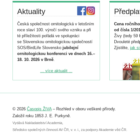
Aktuality
Předpla
Česká společnost ornitologická v letošním
Cena ročního
roce slaví 100. výročí svého vzniku a při
od čísla 1/20
té příležitosti pořádá ve spolupráci
Živy (tedy 59 
se Slovenskou ornitologickou společností
Dvouleté předp
SOS/BirdLife Slovensko
jubilejní
Zjistěte,
jak s
ornitologickou konferenci ve dnech 16.–
18. 10. 2026 v Brně
.
Podrobnější informace ke konferenci
... více aktualit ...
naleznete zde:
https://www.birdlife.cz/konference-2026/
Registrovat se můžete do 6. září.
Upozorňujeme, že termín pro odeslání
© 2026
Časopis ŽIVA
– Rozhled v oboru veškeré přírody.
abstraktu přihlášené přednášky nebo
posteru je už 30. června.
Založil roku 1853 J. E. Purkyně.
Vydává Nakladatelství Academia,
Středisko společných činností AV ČR, v. v. i., za podpory Akademie věd ČR.