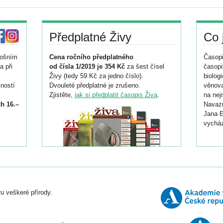
Předplatné Živy
Co 
tošním
Cena ročního předplatného
Časopi
a při
od čísla 1/2019 je 354 Kč
za šest čísel
časopi
Živy (tedy 59 Kč za jedno číslo).
biolog
ností
Dvouleté předplatné je zrušeno.
věnova
Zjistěte,
jak si předplatit časopis Živa
.
na nej
h 16.–
Navazu
Jana E
vycház
i
026/
ní
u veškeré přírody.
o