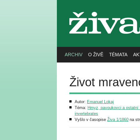
živa
ARCHIV
O ŽIVĚ
TÉMATA
AK
Život mraven
Autor:
Emanuel Lokaj
Téma:
Hmyz, pavoukovci a ostatní b
invertebrates
Vyšlo v časopise
Živa 1/1860
na st