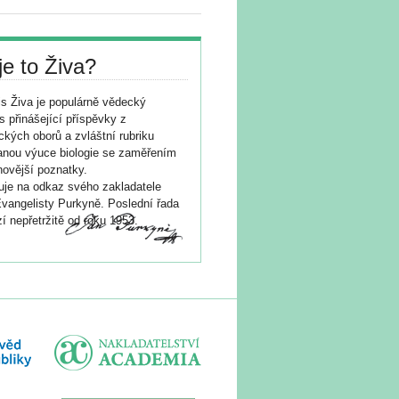
je to Živa?
s Živa je populárně vědecký
s přinášející příspěvky z
ických oborů a zvláštní rubriku
nou výuce biologie se zaměřením
novější poznatky.
je na odkaz svého zakladatele
vangelisty Purkyně. Poslední řada
í nepřetržitě od roku 1953.