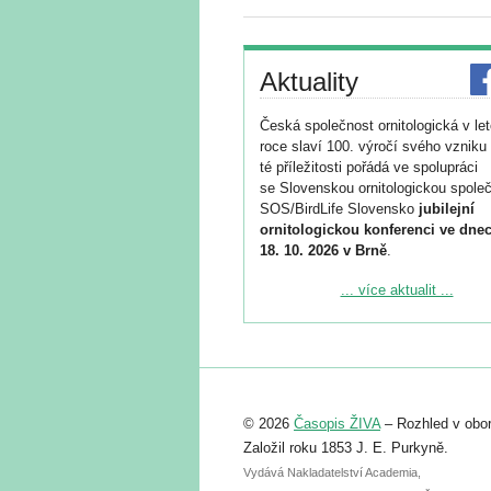
Aktuality
Česká společnost ornitologická v le
roce slaví 100. výročí svého vzniku 
té příležitosti pořádá ve spolupráci
se Slovenskou ornitologickou společ
SOS/BirdLife Slovensko
jubilejní
ornitologickou konferenci ve dnec
18. 10. 2026 v Brně
.
Podrobnější informace ke konferenc
... více aktualit ...
naleznete zde:
https://www.birdlife.cz/konference-2
Registrovat se můžete do 6. září.
Upozorňujeme, že termín pro odeslá
© 2026
Časopis ŽIVA
– Rozhled v obor
abstraktu přihlášené přednášky neb
posteru je už 30. června.
Založil roku 1853 J. E. Purkyně.
Vydává Nakladatelství Academia,