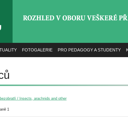
ROZHLED V OBORU VEŠ
TUALITY
FOTOGALERIE
PRO PEDAGOGY A STUDENTY
ců
ezobratlí / Insects, arachnids and other
raně 1