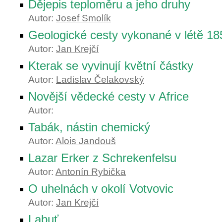
Dějepis teploměru a jeho druhy
Autor:
Josef Smolík
Geologické cesty vykonané v létě 185
Autor:
Jan Krejčí
Kterak se vyvinují květní částky
Autor:
Ladislav Čelakovský
Novější vědecké cesty v Africe
Autor:
Tabák, nástin chemický
Autor:
Alois Jandouš
Lazar Erker z Schrekenfelsu
Autor:
Antonín Rybička
O uhelnách v okolí Votvovic
Autor:
Jan Krejčí
Labuť