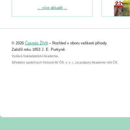
Podrobnější informace ke konferenci
... více aktualit ...
naleznete zde:
https://www.birdlife.cz/konference-2026/
Registrovat se můžete do 6. září.
Upozorňujeme, že termín pro odeslání
© 2026
Časopis ŽIVA
– Rozhled v oboru veškeré přírody.
abstraktu přihlášené přednášky nebo
posteru je už 30. června.
Založil roku 1853 J. E. Purkyně.
Vydává Nakladatelství Academia,
Středisko společných činností AV ČR, v. v. i., za podpory Akademie věd ČR.