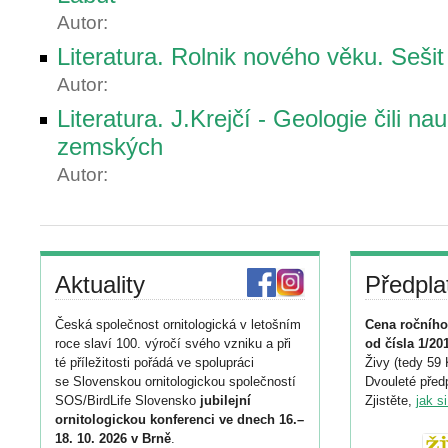
Autor:
Literatura. Rolnik nového věku. Sešit
Autor:
Literatura. J.Krejčí - Geologie čili n
zemských
Autor:
Aktuality
Předpla
Česká společnost ornitologická v letošním
Cena ročního
roce slaví 100. výročí svého vzniku a při
od čísla 1/20
té příležitosti pořádá ve spolupráci
Živy (tedy 59 
se Slovenskou ornitologickou společností
Dvouleté předp
SOS/BirdLife Slovensko
jubilejní
Zjistěte,
jak s
ornitologickou konferenci ve dnech 16.–
18. 10. 2026 v Brně
.