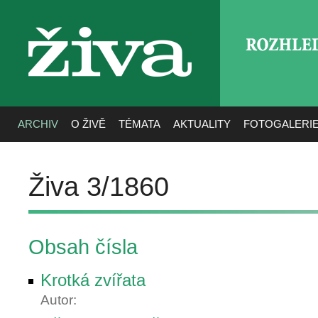
ROZHLE
živa
ARCHIV
O ŽIVĚ
TÉMATA
AKTUALITY
FOTOGALERI
Živa 3/1860
Obsah čísla
Krotká zvířata
Autor: