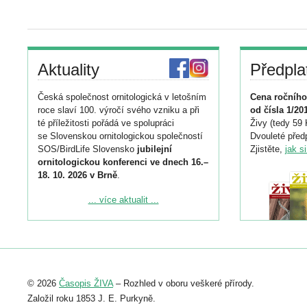
Aktuality
Předpla
Česká společnost ornitologická v letošním
Cena ročního
roce slaví 100. výročí svého vzniku a při
od čísla 1/20
té příležitosti pořádá ve spolupráci
Živy (tedy 59 
se Slovenskou ornitologickou společností
Dvouleté předp
SOS/BirdLife Slovensko
jubilejní
Zjistěte,
jak s
ornitologickou konferenci ve dnech 16.–
18. 10. 2026 v Brně
.
Podrobnější informace ke konferenci
... více aktualit ...
naleznete zde:
https://www.birdlife.cz/konference-2026/
Registrovat se můžete do 6. září.
Upozorňujeme, že termín pro odeslání
© 2026
Časopis ŽIVA
– Rozhled v oboru veškeré přírody.
abstraktu přihlášené přednášky nebo
posteru je už 30. června.
Založil roku 1853 J. E. Purkyně.