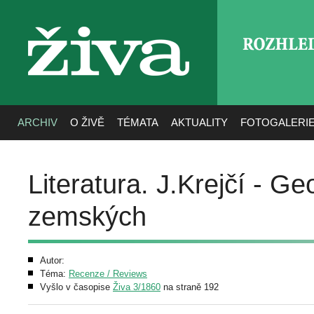
ROZHLE
živa
ARCHIV
O ŽIVĚ
TÉMATA
AKTUALITY
FOTOGALERI
Literatura. J.Krejčí - Ge
zemských
Autor:
Téma:
Recenze / Reviews
Vyšlo v časopise
Živa 3/1860
na straně 192