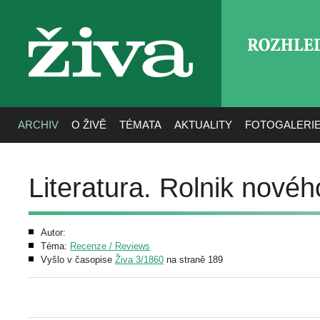
ROZHLE
živa
ARCHIV
O ŽIVĚ
TÉMATA
AKTUALITY
FOTOGALERI
Literatura. Rolnik novéh
Autor:
Téma:
Recenze / Reviews
Vyšlo v časopise
Živa 3/1860
na straně 189