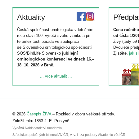
Aktuality
Předpla
Česká společnost ornitologická v letošním
Cena ročního
roce slaví 100. výročí svého vzniku a při
od čísla 1/20
té příležitosti pořádá ve spolupráci
Živy (tedy 59 
se Slovenskou ornitologickou společností
Dvouleté předp
SOS/BirdLife Slovensko
jubilejní
Zjistěte,
jak s
ornitologickou konferenci ve dnech 16.–
18. 10. 2026 v Brně
.
Podrobnější informace ke konferenci
... více aktualit ...
naleznete zde:
https://www.birdlife.cz/konference-2026/
Registrovat se můžete do 6. září.
Upozorňujeme, že termín pro odeslání
© 2026
Časopis ŽIVA
– Rozhled v oboru veškeré přírody.
abstraktu přihlášené přednášky nebo
posteru je už 30. června.
Založil roku 1853 J. E. Purkyně.
Vydává Nakladatelství Academia,
Středisko společných činností AV ČR, v. v. i., za podpory Akademie věd ČR.