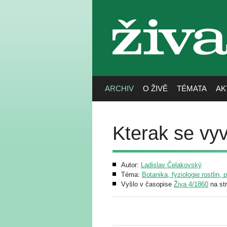
živa
ARCHIV
O ŽIVĚ
TÉMATA
AK
Kterak se vyvi
Autor:
Ladislav Čelakovský
Téma:
Botanika, fyziologie rostlin, 
Vyšlo v časopise
Živa 4/1860
na st