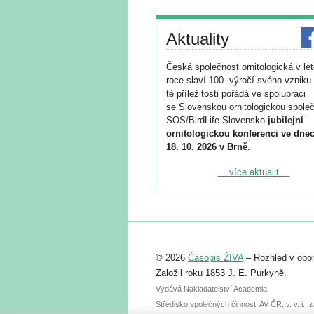
Aktuality
Česká společnost ornitologická v le
roce slaví 100. výročí svého vzniku 
té příležitosti pořádá ve spolupráci
se Slovenskou ornitologickou společ
SOS/BirdLife Slovensko
jubilejní
ornitologickou konferenci ve dnec
18. 10. 2026 v Brně
.
Podrobnější informace ke konferenc
... více aktualit ...
naleznete zde:
https://www.birdlife.cz/konference-2
Registrovat se můžete do 6. září.
Upozorňujeme, že termín pro odeslá
© 2026
Časopis ŽIVA
– Rozhled v obor
abstraktu přihlášené přednášky neb
posteru je už 30. června.
Založil roku 1853 J. E. Purkyně.
Vydává Nakladatelství Academia,
Středisko společných činností AV ČR, v. v. i.