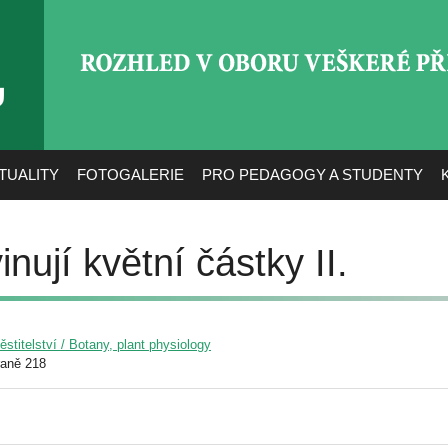
ROZHLED V OBORU VEŠ
TUALITY
FOTOGALERIE
PRO PEDAGOGY A STUDENTY
nují květní částky II.
pěstitelství / Botany, plant physiology
raně 218