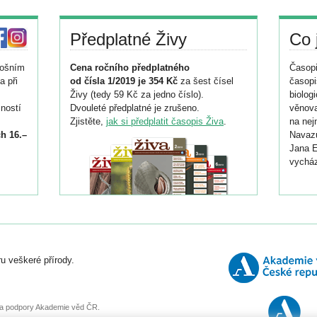
Předplatné Živy
Co 
tošním
Cena ročního předplatného
Časopi
a při
od čísla 1/2019 je 354 Kč
za šest čísel
časopi
Živy (tedy 59 Kč za jedno číslo).
biolog
ností
Dvouleté předplatné je zrušeno.
věnova
Zjistěte,
jak si předplatit časopis Živa
.
na nej
h 16.–
Navazu
Jana E
vycház
i
026/
ní
u veškeré přírody.
o
, za podpory Akademie věd ČR.