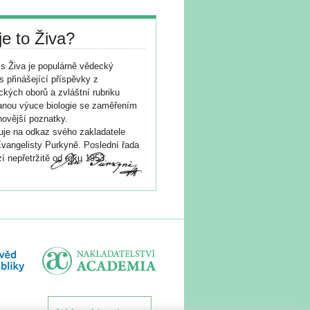
je to Živa?
s Živa je populárně vědecký
s přinášející příspěvky z
ických oborů a zvláštní rubriku
nou výuce biologie se zaměřením
novější poznatky.
je na odkaz svého zakladatele
vangelisty Purkyně. Poslední řada
í nepřetržitě od roku 1953.