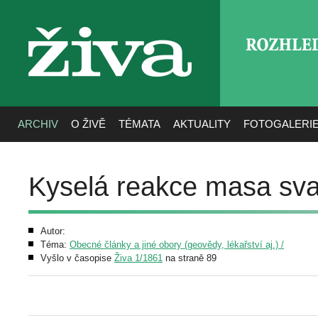
ROZHLE
živa
ARCHIV
O ŽIVĚ
TÉMATA
AKTUALITY
FOTOGALERI
Kyselá reakce masa sv
Autor:
Téma:
Obecné články a jiné obory (geovědy, lékařství aj.) /
Vyšlo v časopise
Živa 1/1861
na straně 89