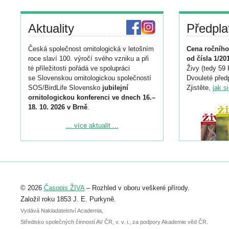
Aktuality
Předpla
Česká společnost ornitologická v letošním
Cena ročního
roce slaví 100. výročí svého vzniku a při
od čísla 1/20
té příležitosti pořádá ve spolupráci
Živy (tedy 59 
se Slovenskou ornitologickou společností
Dvouleté předp
SOS/BirdLife Slovensko
jubilejní
Zjistěte,
jak s
ornitologickou konferenci ve dnech 16.–
18. 10. 2026 v Brně
.
Podrobnější informace ke konferenci
... více aktualit ...
naleznete zde:
https://www.birdlife.cz/konference-2026/
Registrovat se můžete do 6. září.
Upozorňujeme, že termín pro odeslání
© 2026
Časopis ŽIVA
– Rozhled v oboru veškeré přírody.
abstraktu přihlášené přednášky nebo
posteru je už 30. června.
Založil roku 1853 J. E. Purkyně.
Vydává Nakladatelství Academia,
Středisko společných činností AV ČR, v. v. i., za podpory Akademie věd ČR.