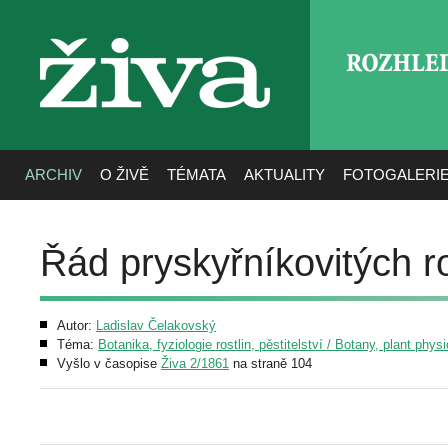
ROZHLE
živa
ARCHIV
O ŽIVĚ
TÉMATA
AKTUALITY
FOTOGALERI
Řád pryskyřníkovitých r
Autor:
Ladislav Čelakovský
Téma:
Botanika, fyziologie rostlin, pěstitelství / Botany, plant phys
Vyšlo v časopise
Živa 2/1861
na straně 104