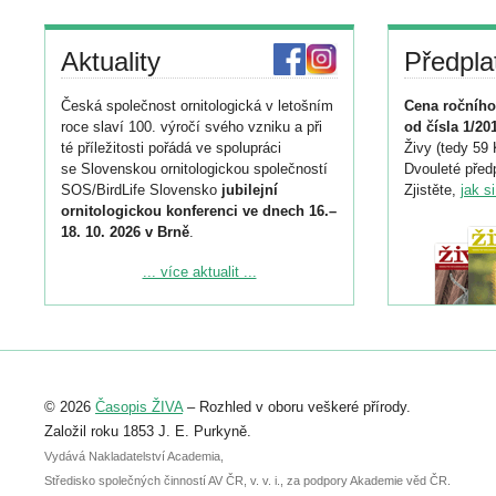
Aktuality
Předpla
Česká společnost ornitologická v letošním
Cena ročního
roce slaví 100. výročí svého vzniku a při
od čísla 1/20
té příležitosti pořádá ve spolupráci
Živy (tedy 59 
se Slovenskou ornitologickou společností
Dvouleté předp
SOS/BirdLife Slovensko
jubilejní
Zjistěte,
jak s
ornitologickou konferenci ve dnech 16.–
18. 10. 2026 v Brně
.
Podrobnější informace ke konferenci
... více aktualit ...
naleznete zde:
https://www.birdlife.cz/konference-2026/
Registrovat se můžete do 6. září.
Upozorňujeme, že termín pro odeslání
© 2026
Časopis ŽIVA
– Rozhled v oboru veškeré přírody.
abstraktu přihlášené přednášky nebo
posteru je už 30. června.
Založil roku 1853 J. E. Purkyně.
Vydává Nakladatelství Academia,
Středisko společných činností AV ČR, v. v. i., za podpory Akademie věd ČR.