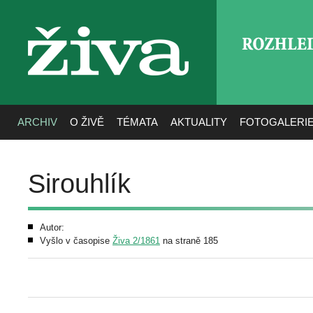
ROZHLE
živa
ARCHIV
O ŽIVĚ
TÉMATA
AKTUALITY
FOTOGALERI
Sirouhlík
Autor:
Vyšlo v časopise
Živa 2/1861
na straně 185