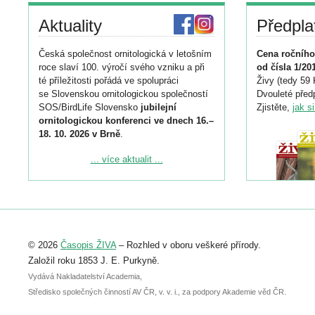
Aktuality
Předpla
Česká společnost ornitologická v letošním
Cena ročního
roce slaví 100. výročí svého vzniku a při
od čísla 1/20
té příležitosti pořádá ve spolupráci
Živy (tedy 59 
se Slovenskou ornitologickou společností
Dvouleté předp
SOS/BirdLife Slovensko
jubilejní
Zjistěte,
jak s
ornitologickou konferenci ve dnech 16.–
18. 10. 2026 v Brně
.
Podrobnější informace ke konferenci
... více aktualit ...
naleznete zde:
https://www.birdlife.cz/konference-2026/
Registrovat se můžete do 6. září.
Upozorňujeme, že termín pro odeslání
© 2026
Časopis ŽIVA
– Rozhled v oboru veškeré přírody.
abstraktu přihlášené přednášky nebo
posteru je už 30. června.
Založil roku 1853 J. E. Purkyně.
Vydává Nakladatelství Academia,
Středisko společných činností AV ČR, v. v. i., za podpory Akademie věd ČR.