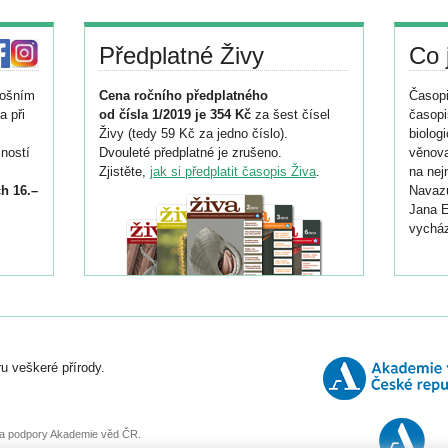
Předplatné Živy
Co 
tošním
Cena ročního předplatného
Časopi
a při
od čísla 1/2019 je 354 Kč
za šest čísel
časopi
Živy (tedy 59 Kč za jedno číslo).
biolog
ností
Dvouleté předplatné je zrušeno.
věnova
Zjistěte,
jak si předplatit časopis Živa
.
na nej
h 16.–
Navazu
Jana E
vycház
i
026/
ní
u veškeré přírody.
o
, za podpory Akademie věd ČR.