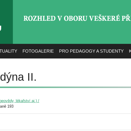
ROZHLED V OBORU VEŠ
TUALITY
FOTOGALERIE
PRO PEDAGOGY A STUDENTY
dýna II.
eovědy, lékařství aj.) /
raně 193