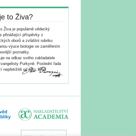
je to Živa?
s Živa je populárně vědecký
s přinášející příspěvky z
ických oborů a zvláštní rubriku
nou výuce biologie se zaměřením
novější poznatky.
je na odkaz svého zakladatele
vangelisty Purkyně. Poslední řada
í nepřetržitě od roku 1953.