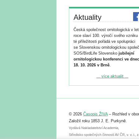
Aktuality
Česká společnost ornitologická v le
roce slaví 100. výročí svého vzniku 
té příležitosti pořádá ve spolupráci
se Slovenskou ornitologickou společ
SOS/BirdLife Slovensko
jubilejní
ornitologickou konferenci ve dnec
18. 10. 2026 v Brně
.
Podrobnější informace ke konferenc
... více aktualit ...
naleznete zde:
https://www.birdlife.cz/konference-2
Registrovat se můžete do 6. září.
Upozorňujeme, že termín pro odeslá
© 2026
Časopis ŽIVA
– Rozhled v obor
abstraktu přihlášené přednášky neb
posteru je už 30. června.
Založil roku 1853 J. E. Purkyně.
Vydává Nakladatelství Academia,
Středisko společných činností AV ČR, v. v. i.