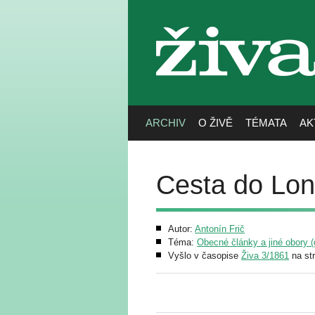
živa
ARCHIV
O ŽIVĚ
TÉMATA
AK
Cesta do Lon
Autor:
Antonín Frič
Téma:
Obecné články a jiné obory (g
Vyšlo v časopise
Živa 3/1861
na st