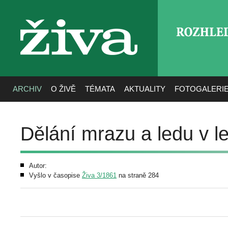
ROZHLE
živa
ARCHIV
O ŽIVĚ
TÉMATA
AKTUALITY
FOTOGALERI
Dělání mrazu a ledu v le
Autor:
Vyšlo v časopise
Živa 3/1861
na straně 284