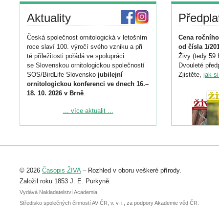
Aktuality
Předpla
Česká společnost ornitologická v letošním
Cena ročního
roce slaví 100. výročí svého vzniku a při
od čísla 1/20
té příležitosti pořádá ve spolupráci
Živy (tedy 59 
se Slovenskou ornitologickou společností
Dvouleté předp
SOS/BirdLife Slovensko
jubilejní
Zjistěte,
jak s
ornitologickou konferenci ve dnech 16.–
18. 10. 2026 v Brně
.
Podrobnější informace ke konferenci
... více aktualit ...
naleznete zde:
https://www.birdlife.cz/konference-2026/
Registrovat se můžete do 6. září.
Upozorňujeme, že termín pro odeslání
© 2026
Časopis ŽIVA
– Rozhled v oboru veškeré přírody.
abstraktu přihlášené přednášky nebo
posteru je už 30. června.
Založil roku 1853 J. E. Purkyně.
Vydává Nakladatelství Academia,
Středisko společných činností AV ČR, v. v. i., za podpory Akademie věd ČR.