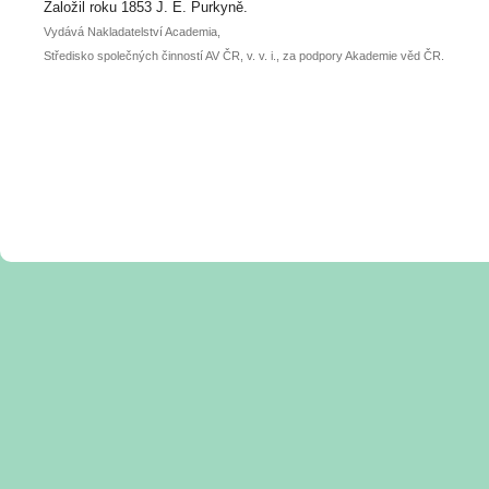
posteru je už 30. června.
Založil roku 1853 J. E. Purkyně.
Vydává Nakladatelství Academia,
Středisko společných činností AV ČR, v. v. i., za podpory Akademie věd ČR.