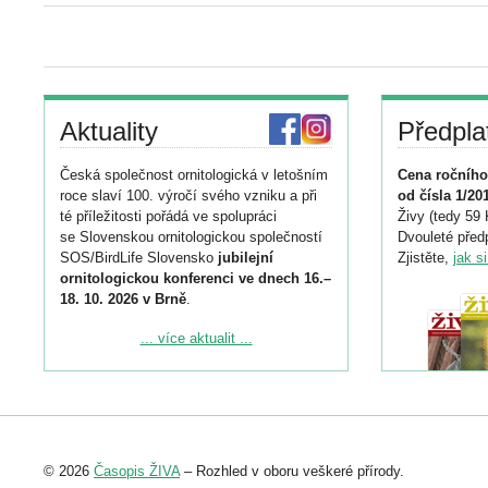
Aktuality
Předpla
Česká společnost ornitologická v letošním
Cena ročního
roce slaví 100. výročí svého vzniku a při
od čísla 1/20
té příležitosti pořádá ve spolupráci
Živy (tedy 59 
se Slovenskou ornitologickou společností
Dvouleté předp
SOS/BirdLife Slovensko
jubilejní
Zjistěte,
jak s
ornitologickou konferenci ve dnech 16.–
18. 10. 2026 v Brně
.
Podrobnější informace ke konferenci
... více aktualit ...
naleznete zde:
https://www.birdlife.cz/konference-2026/
Registrovat se můžete do 6. září.
Upozorňujeme, že termín pro odeslání
© 2026
Časopis ŽIVA
– Rozhled v oboru veškeré přírody.
abstraktu přihlášené přednášky nebo