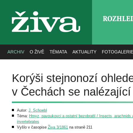
ROZHLE
živa
ARCHIV
O ŽIVĚ
TÉMATA
AKTUALITY
FOTOGALERI
Korýši stejnonozí ohled
v Čechách se nalézající 
Autor:
J. Schoebl
Téma:
Hmyz, pavoukovci a ostatní bezobratlí / Insects, arachnids 
invertebrates
Vyšlo v časopise
Živa 3/1861
na straně 211