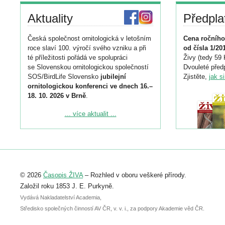
Aktuality
Předpla
Česká společnost ornitologická v letošním
Cena ročního
roce slaví 100. výročí svého vzniku a při
od čísla 1/20
té příležitosti pořádá ve spolupráci
Živy (tedy 59 
se Slovenskou ornitologickou společností
Dvouleté předp
SOS/BirdLife Slovensko
jubilejní
Zjistěte,
jak s
ornitologickou konferenci ve dnech 16.–
18. 10. 2026 v Brně
.
Podrobnější informace ke konferenci
... více aktualit ...
naleznete zde:
https://www.birdlife.cz/konference-2026/
Registrovat se můžete do 6. září.
Upozorňujeme, že termín pro odeslání
© 2026
Časopis ŽIVA
– Rozhled v oboru veškeré přírody.
abstraktu přihlášené přednášky nebo
posteru je už 30. června.
Založil roku 1853 J. E. Purkyně.
Vydává Nakladatelství Academia,
Středisko společných činností AV ČR, v. v. i., za podpory Akademie věd ČR.