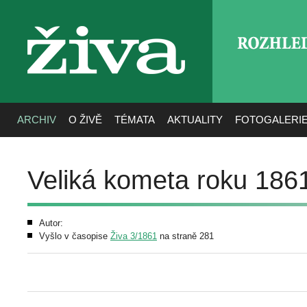
ROZHLE
živa
ARCHIV
O ŽIVĚ
TÉMATA
AKTUALITY
FOTOGALERI
Veliká kometa roku 186
Autor:
Vyšlo v časopise
Živa 3/1861
na straně 281