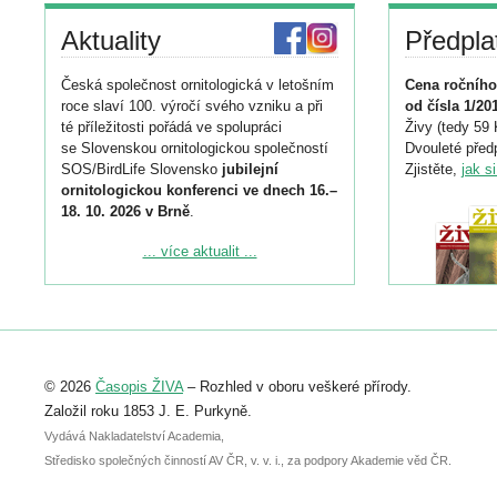
Aktuality
Předpla
Česká společnost ornitologická v letošním
Cena ročního
roce slaví 100. výročí svého vzniku a při
od čísla 1/20
té příležitosti pořádá ve spolupráci
Živy (tedy 59 
se Slovenskou ornitologickou společností
Dvouleté předp
SOS/BirdLife Slovensko
jubilejní
Zjistěte,
jak s
ornitologickou konferenci ve dnech 16.–
18. 10. 2026 v Brně
.
Podrobnější informace ke konferenci
... více aktualit ...
naleznete zde:
https://www.birdlife.cz/konference-2026/
Registrovat se můžete do 6. září.
Upozorňujeme, že termín pro odeslání
© 2026
Časopis ŽIVA
– Rozhled v oboru veškeré přírody.
abstraktu přihlášené přednášky nebo
posteru je už 30. června.
Založil roku 1853 J. E. Purkyně.
Vydává Nakladatelství Academia,
Středisko společných činností AV ČR, v. v. i., za podpory Akademie věd ČR.