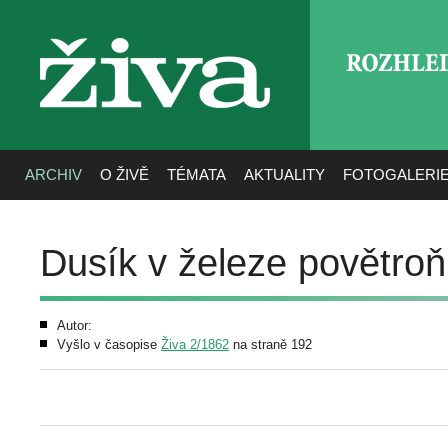
ROZHLE
živa
ARCHIV
O ŽIVĚ
TÉMATA
AKTUALITY
FOTOGALERI
Dusík v železe povětro
Autor:
Vyšlo v časopise
Živa 2/1862
na straně 192