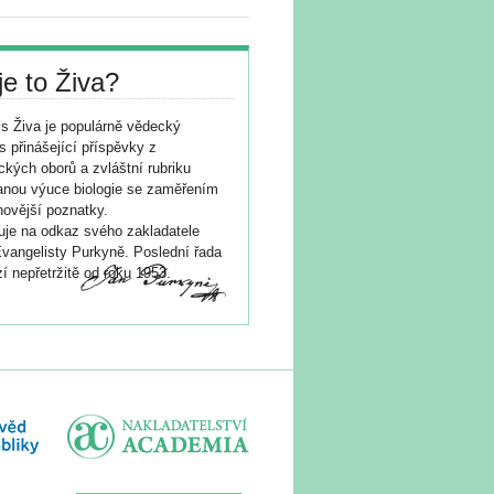
je to Živa?
s Živa je populárně vědecký
s přinášející příspěvky z
ických oborů a zvláštní rubriku
nou výuce biologie se zaměřením
novější poznatky.
je na odkaz svého zakladatele
vangelisty Purkyně. Poslední řada
í nepřetržitě od roku 1953.