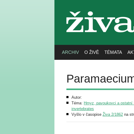
živa
ARCHIV
O ŽIVĚ
TÉMATA
AK
Paramaecium 
Autor:
Téma:
Hmyz, pavoukovci a ostatní b
invertebrates
Vyšlo v časopise
Živa 2/1862
na st