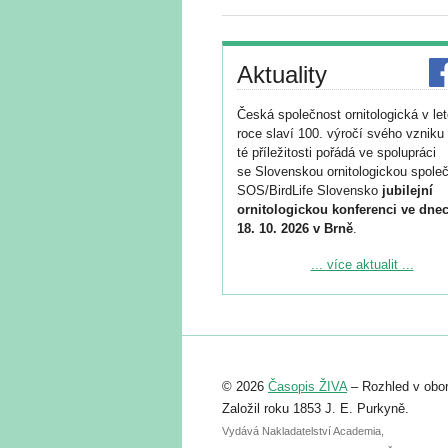
Aktuality
Česká společnost ornitologická v le
roce slaví 100. výročí svého vzniku 
té příležitosti pořádá ve spolupráci
se Slovenskou ornitologickou společ
SOS/BirdLife Slovensko
jubilejní
ornitologickou konferenci ve dnec
18. 10. 2026 v Brně
.
Podrobnější informace ke konferenc
... více aktualit ...
naleznete zde:
https://www.birdlife.cz/konference-2
Registrovat se můžete do 6. září.
Upozorňujeme, že termín pro odeslá
© 2026
Časopis ŽIVA
– Rozhled v obor
abstraktu přihlášené přednášky neb
posteru je už 30. června.
Založil roku 1853 J. E. Purkyně.
Vydává Nakladatelství Academia,