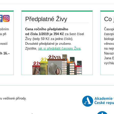
Předplatné Živy
Co 
tošním
Cena ročního předplatného
Časopi
a při
od čísla 1/2019 je 354 Kč
za šest čísel
časopi
Živy (tedy 59 Kč za jedno číslo).
biolog
ností
Dvouleté předplatné je zrušeno.
věnova
Zjistěte,
jak si předplatit časopis Živa
.
na nej
h 16.–
Navazu
Jana E
vycház
i
026/
ní
u veškeré přírody.
o