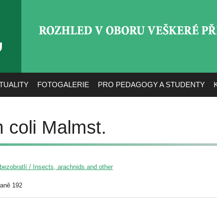
ROZHLED V OBORU VEŠ
TUALITY
FOTOGALERIE
PRO PEDAGOGY A STUDENTY
coli Malmst.
ezobratlí / Insects, arachnids and other
raně 192