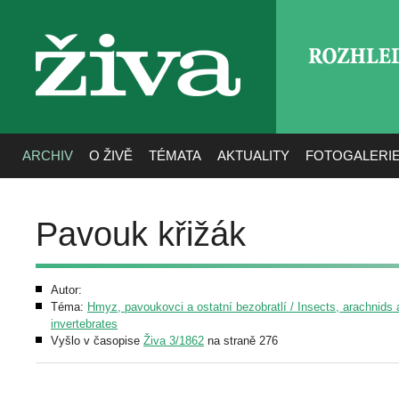
ROZHLE
živa
ARCHIV
O ŽIVĚ
TÉMATA
AKTUALITY
FOTOGALERI
Pavouk křižák
Autor:
Téma:
Hmyz, pavoukovci a ostatní bezobratlí / Insects, arachnids 
invertebrates
Vyšlo v časopise
Živa 3/1862
na straně 276