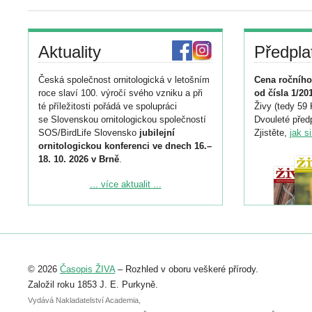
Aktuality
Předpla
Česká společnost ornitologická v letošním
Cena ročního
roce slaví 100. výročí svého vzniku a při
od čísla 1/20
té příležitosti pořádá ve spolupráci
Živy (tedy 59 
se Slovenskou ornitologickou společností
Dvouleté předp
SOS/BirdLife Slovensko
jubilejní
Zjistěte,
jak s
ornitologickou konferenci ve dnech 16.–
18. 10. 2026 v Brně
.
Podrobnější informace ke konferenci
... více aktualit ...
naleznete zde:
https://www.birdlife.cz/konference-2026/
Registrovat se můžete do 6. září.
Upozorňujeme, že termín pro odeslání
© 2026
Časopis ŽIVA
– Rozhled v oboru veškeré přírody.
abstraktu přihlášené přednášky nebo
posteru je už 30. června.
Založil roku 1853 J. E. Purkyně.
Vydává Nakladatelství Academia,