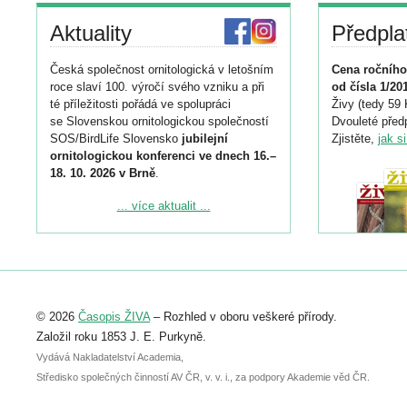
Aktuality
Předpla
Česká společnost ornitologická v letošním
Cena ročního
roce slaví 100. výročí svého vzniku a při
od čísla 1/20
té příležitosti pořádá ve spolupráci
Živy (tedy 59 
se Slovenskou ornitologickou společností
Dvouleté předp
SOS/BirdLife Slovensko
jubilejní
Zjistěte,
jak s
ornitologickou konferenci ve dnech 16.–
18. 10. 2026 v Brně
.
Podrobnější informace ke konferenci
... více aktualit ...
naleznete zde:
https://www.birdlife.cz/konference-2026/
Registrovat se můžete do 6. září.
Upozorňujeme, že termín pro odeslání
© 2026
Časopis ŽIVA
– Rozhled v oboru veškeré přírody.
abstraktu přihlášené přednášky nebo
posteru je už 30. června.
Založil roku 1853 J. E. Purkyně.
Vydává Nakladatelství Academia,
Středisko společných činností AV ČR, v. v. i., za podpory Akademie věd ČR.