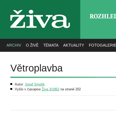
ROZHLE
živa
ARCHIV
O ŽIVĚ
TÉMATA
AKTUALITY
FOTOGALERI
Větroplavba
Autor:
Josef Smolík
Vyšlo v časopise
Živa 3/1862
na straně 202