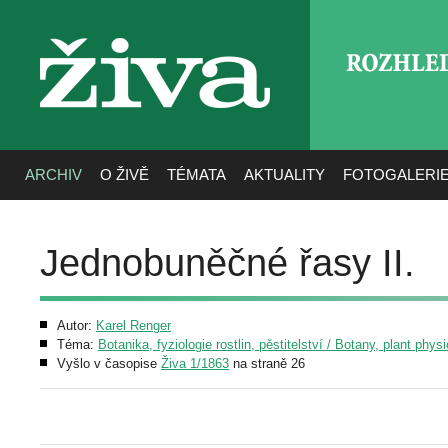
ROZHLE
živa
ARCHIV
O ŽIVĚ
TÉMATA
AKTUALITY
FOTOGALERI
Jednobuněčné řasy II.
Autor:
Karel Renger
Téma:
Botanika, fyziologie rostlin, pěstitelství / Botany, plant phys
Vyšlo v časopise
Živa 1/1863
na straně 26