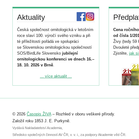
Aktuality
Předpla
Česká společnost ornitologická v letošním
Cena ročního
roce slaví 100. výročí svého vzniku a při
od čísla 1/20
té příležitosti pořádá ve spolupráci
Živy (tedy 59 
se Slovenskou ornitologickou společností
Dvouleté předp
SOS/BirdLife Slovensko
jubilejní
Zjistěte,
jak s
ornitologickou konferenci ve dnech 16.–
18. 10. 2026 v Brně
.
Podrobnější informace ke konferenci
... více aktualit ...
naleznete zde:
https://www.birdlife.cz/konference-2026/
Registrovat se můžete do 6. září.
Upozorňujeme, že termín pro odeslání
© 2026
Časopis ŽIVA
– Rozhled v oboru veškeré přírody.
abstraktu přihlášené přednášky nebo
posteru je už 30. června.
Založil roku 1853 J. E. Purkyně.
Vydává Nakladatelství Academia,
Středisko společných činností AV ČR, v. v. i., za podpory Akademie věd ČR.