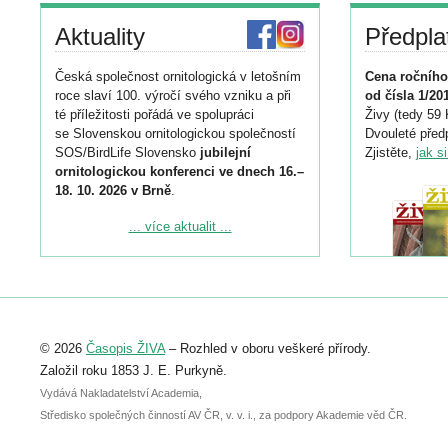
Aktuality
Předpla
Česká společnost ornitologická v letošním
Cena ročního
roce slaví 100. výročí svého vzniku a při
od čísla 1/20
té příležitosti pořádá ve spolupráci
Živy (tedy 59 
se Slovenskou ornitologickou společností
Dvouleté předp
SOS/BirdLife Slovensko
jubilejní
Zjistěte,
jak s
ornitologickou konferenci ve dnech 16.–
18. 10. 2026 v Brně
.
Podrobnější informace ke konferenci
... více aktualit ...
naleznete zde:
https://www.birdlife.cz/konference-2026/
Registrovat se můžete do 6. září.
Upozorňujeme, že termín pro odeslání
© 2026
Časopis ŽIVA
– Rozhled v oboru veškeré přírody.
abstraktu přihlášené přednášky nebo
posteru je už 30. června.
Založil roku 1853 J. E. Purkyně.
Vydává Nakladatelství Academia,
Středisko společných činností AV ČR, v. v. i., za podpory Akademie věd ČR.