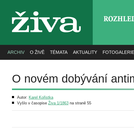
ROZHLE
živa
ARCHIV
O ŽIVĚ
TÉMATA
AKTUALITY
FOTOGALERI
O novém dobývání anti
Autor:
Karel Kořistka
Vyšlo v časopise
Živa 1/1863
na straně 55