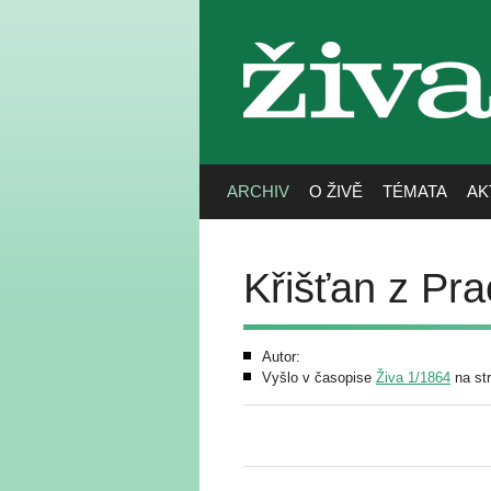
živa
ARCHIV
O ŽIVĚ
TÉMATA
AK
Křišťan z Pra
Autor:
Vyšlo v časopise
Živa 1/1864
na st