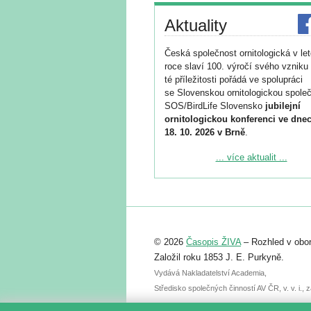
Aktuality
Česká společnost ornitologická v le
roce slaví 100. výročí svého vzniku 
té příležitosti pořádá ve spolupráci
se Slovenskou ornitologickou společ
SOS/BirdLife Slovensko
jubilejní
ornitologickou konferenci ve dnec
18. 10. 2026 v Brně
.
Podrobnější informace ke konferenc
... více aktualit ...
naleznete zde:
https://www.birdlife.cz/konference-2
Registrovat se můžete do 6. září.
Upozorňujeme, že termín pro odeslá
© 2026
Časopis ŽIVA
– Rozhled v obor
abstraktu přihlášené přednášky neb
posteru je už 30. června.
Založil roku 1853 J. E. Purkyně.
Vydává Nakladatelství Academia,
Středisko společných činností AV ČR, v. v. i.