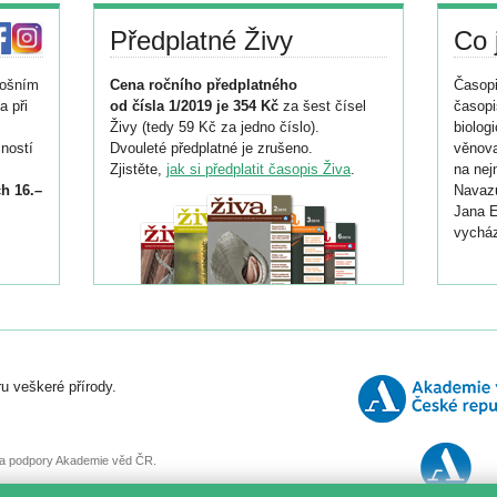
Předplatné Živy
Co 
tošním
Cena ročního předplatného
Časopi
a při
od čísla 1/2019 je 354 Kč
za šest čísel
časopi
Živy (tedy 59 Kč za jedno číslo).
biolog
ností
Dvouleté předplatné je zrušeno.
věnova
Zjistěte,
jak si předplatit časopis Živa
.
na nej
h 16.–
Navazu
Jana E
vycház
i
026/
ní
u veškeré přírody.
o
, za podpory Akademie věd ČR.