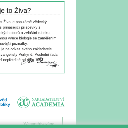
je to Živa?
s Živa je populárně vědecký
s přinášející příspěvky z
ických oborů a zvláštní rubriku
nou výuce biologie se zaměřením
novější poznatky.
je na odkaz svého zakladatele
vangelisty Purkyně. Poslední řada
í nepřetržitě od roku 1953.