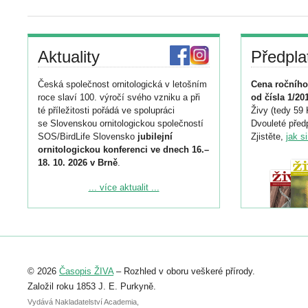
Aktuality
Předpla
Česká společnost ornitologická v letošním
Cena ročního
roce slaví 100. výročí svého vzniku a při
od čísla 1/20
té příležitosti pořádá ve spolupráci
Živy (tedy 59 
se Slovenskou ornitologickou společností
Dvouleté předp
SOS/BirdLife Slovensko
jubilejní
Zjistěte,
jak s
ornitologickou konferenci ve dnech 16.–
18. 10. 2026 v Brně
.
Podrobnější informace ke konferenci
... více aktualit ...
naleznete zde:
https://www.birdlife.cz/konference-2026/
Registrovat se můžete do 6. září.
Upozorňujeme, že termín pro odeslání
© 2026
Časopis ŽIVA
– Rozhled v oboru veškeré přírody.
abstraktu přihlášené přednášky nebo
posteru je už 30. června.
Založil roku 1853 J. E. Purkyně.
Vydává Nakladatelství Academia,