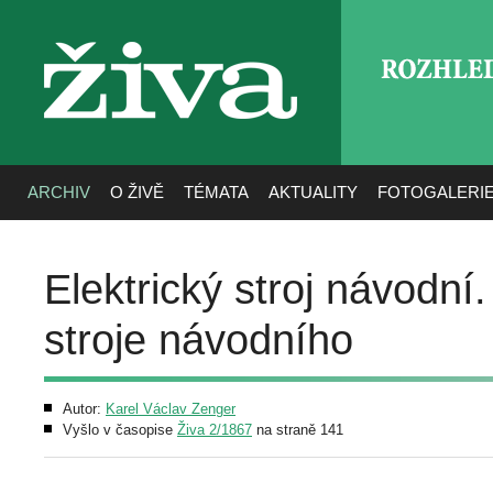
ROZHLE
živa
ARCHIV
O ŽIVĚ
TÉMATA
AKTUALITY
FOTOGALERI
Elektrický stroj návodní
stroje návodního
Autor:
Karel Václav Zenger
Vyšlo v časopise
Živa 2/1867
na straně 141