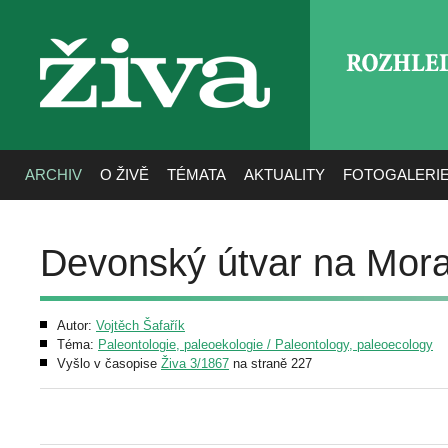
ROZHLE
živa
ARCHIV
O ŽIVĚ
TÉMATA
AKTUALITY
FOTOGALERI
Devonský útvar na Mor
Autor:
Vojtěch Šafařík
Téma:
Paleontologie, paleoekologie / Paleontology, paleoecology
Vyšlo v časopise
Živa 3/1867
na straně 227