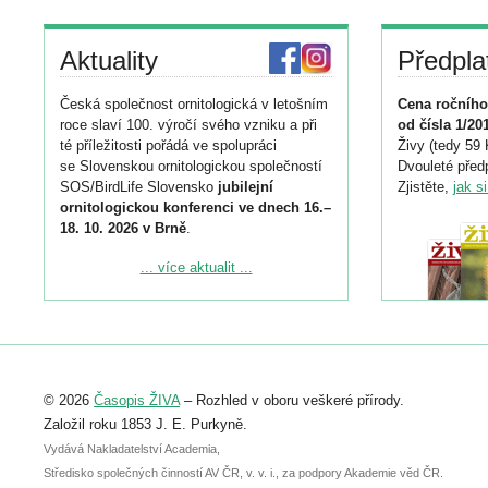
Aktuality
Předpla
Česká společnost ornitologická v letošním
Cena ročního
roce slaví 100. výročí svého vzniku a při
od čísla 1/20
té příležitosti pořádá ve spolupráci
Živy (tedy 59 
se Slovenskou ornitologickou společností
Dvouleté předp
SOS/BirdLife Slovensko
jubilejní
Zjistěte,
jak s
ornitologickou konferenci ve dnech 16.–
18. 10. 2026 v Brně
.
Podrobnější informace ke konferenci
... více aktualit ...
naleznete zde:
https://www.birdlife.cz/konference-2026/
Registrovat se můžete do 6. září.
Upozorňujeme, že termín pro odeslání
© 2026
Časopis ŽIVA
– Rozhled v oboru veškeré přírody.
abstraktu přihlášené přednášky nebo
posteru je už 30. června.
Založil roku 1853 J. E. Purkyně.
Vydává Nakladatelství Academia,
Středisko společných činností AV ČR, v. v. i., za podpory Akademie věd ČR.