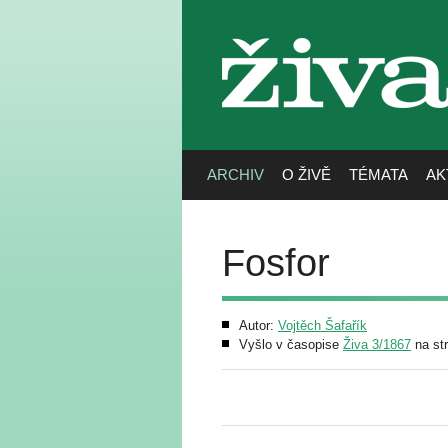
živa
ARCHIV
O ŽIVĚ
TÉMATA
AK
Fosfor
Autor:
Vojtěch Šafařík
Vyšlo v časopise
Živa 3/1867
na st