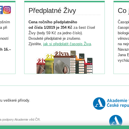
Předplatné Živy
Co 
tošním
Cena ročního předplatného
Časopi
a při
od čísla 1/2019 je 354 Kč
za šest čísel
časopi
Živy (tedy 59 Kč za jedno číslo).
biolog
ností
Dvouleté předplatné je zrušeno.
věnova
Zjistěte,
jak si předplatit časopis Živa
.
na nej
h 16.–
Navazu
Jana E
vycház
i
026/
ní
u veškeré přírody.
o
, za podpory Akademie věd ČR.