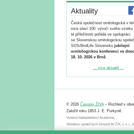
Aktuality
Česká společnost ornitologická v le
roce slaví 100. výročí svého vzniku 
té příležitosti pořádá ve spolupráci
se Slovenskou ornitologickou společ
SOS/BirdLife Slovensko
jubilejní
ornitologickou konferenci ve dnec
18. 10. 2026 v Brně
.
Podrobnější informace ke konferenc
... více aktualit ...
naleznete zde:
https://www.birdlife.cz/konference-2
Registrovat se můžete do 6. září.
Upozorňujeme, že termín pro odeslá
© 2026
Časopis ŽIVA
– Rozhled v obor
abstraktu přihlášené přednášky neb
posteru je už 30. června.
Založil roku 1853 J. E. Purkyně.
Vydává Nakladatelství Academia,
Středisko společných činností AV ČR, v. v. i.