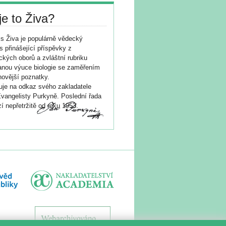
je to Živa?
s Živa je populárně vědecký
s přinášející příspěvky z
ických oborů a zvláštní rubriku
nou výuce biologie se zaměřením
novější poznatky.
je na odkaz svého zakladatele
vangelisty Purkyně. Poslední řada
í nepřetržitě od roku 1953.