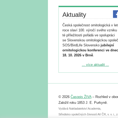
Aktuality
Česká společnost ornitologická v le
roce slaví 100. výročí svého vzniku 
té příležitosti pořádá ve spolupráci
se Slovenskou ornitologickou společ
SOS/BirdLife Slovensko
jubilejní
ornitologickou konferenci ve dnec
18. 10. 2026 v Brně
.
Podrobnější informace ke konferenc
... více aktualit ...
naleznete zde:
https://www.birdlife.cz/konference-2
Registrovat se můžete do 6. září.
Upozorňujeme, že termín pro odeslá
© 2026
Časopis ŽIVA
– Rozhled v obor
abstraktu přihlášené přednášky neb
posteru je už 30. června.
Založil roku 1853 J. E. Purkyně.
Vydává Nakladatelství Academia,
Středisko společných činností AV ČR, v. v. i.