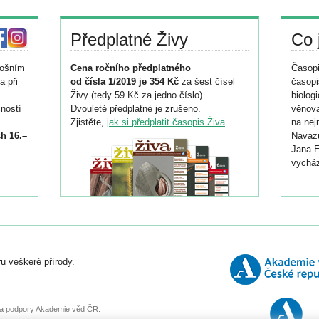
Předplatné Živy
Co 
tošním
Cena ročního předplatného
Časopi
a při
od čísla 1/2019 je 354 Kč
za šest čísel
časopi
Živy (tedy 59 Kč za jedno číslo).
biolog
ností
Dvouleté předplatné je zrušeno.
věnova
Zjistěte,
jak si předplatit časopis Živa
.
na nej
h 16.–
Navazu
Jana E
vycház
i
026/
ní
u veškeré přírody.
o
, za podpory Akademie věd ČR.