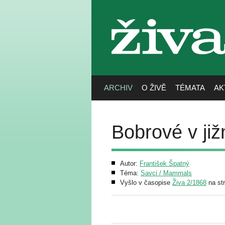
živa
ARCHIV
O ŽIVĚ
TÉMATA
AK
Bobrové v ji
Autor:
František Špatný
Téma:
Savci / Mammals
Vyšlo v časopise
Živa 2/1868
na st