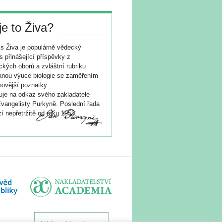
je to Živa?
s Živa je populárně vědecký
s přinášející příspěvky z
ických oborů a zvláštní rubriku
nou výuce biologie se zaměřením
novější poznatky.
je na odkaz svého zakladatele
vangelisty Purkyně. Poslední řada
í nepřetržitě od roku 1953.