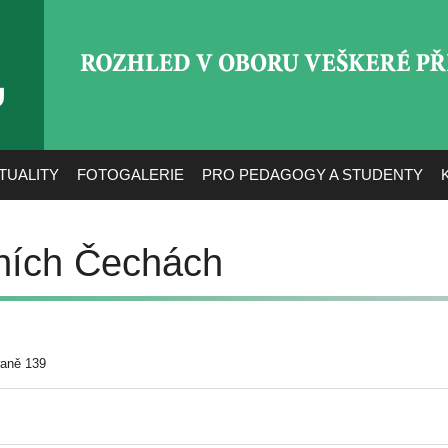
ROZHLED V OBORU VEŠ
TUALITY
FOTOGALERIE
PRO PEDAGOGY A STUDENTY
žních Čechách
raně 139