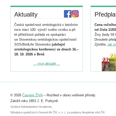
Aktuality
Předpla
Česká společnost ornitologická v letošním
Cena ročního
roce slaví 100. výročí svého vzniku a při
od čísla 1/20
té příležitosti pořádá ve spolupráci
Živy (tedy 59 
se Slovenskou ornitologickou společností
Dvouleté předp
SOS/BirdLife Slovensko
jubilejní
Zjistěte,
jak s
ornitologickou konferenci ve dnech 16.–
18. 10. 2026 v Brně
.
Podrobnější informace ke konferenci
... více aktualit ...
naleznete zde:
https://www.birdlife.cz/konference-2026/
Registrovat se můžete do 6. září.
Upozorňujeme, že termín pro odeslání
© 2026
Časopis ŽIVA
– Rozhled v oboru veškeré přírody.
abstraktu přihlášené přednášky nebo
posteru je už 30. června.
Založil roku 1853 J. E. Purkyně.
Vydává Nakladatelství Academia,
Středisko společných činností AV ČR, v. v. i., za podpory Akademie věd ČR.