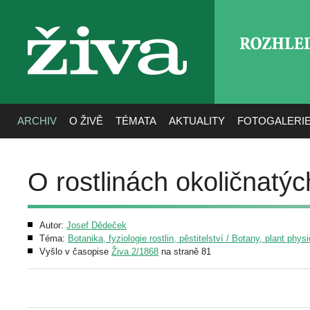
ROZHLE
živa
ARCHIV
O ŽIVĚ
TÉMATA
AKTUALITY
FOTOGALERI
O rostlinách okoličnatýc
Autor:
Josef Dědeček
Téma:
Botanika, fyziologie rostlin, pěstitelství / Botany, plant phys
Vyšlo v časopise
Živa 2/1868
na straně 81