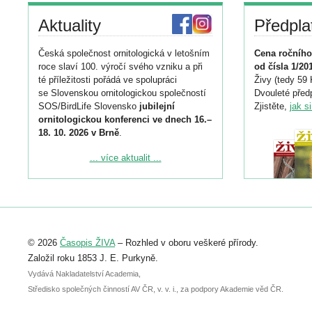
Aktuality
Předpla
Česká společnost ornitologická v letošním
Cena ročního
roce slaví 100. výročí svého vzniku a při
od čísla 1/20
té příležitosti pořádá ve spolupráci
Živy (tedy 59 
se Slovenskou ornitologickou společností
Dvouleté předp
SOS/BirdLife Slovensko
jubilejní
Zjistěte,
jak s
ornitologickou konferenci ve dnech 16.–
18. 10. 2026 v Brně
.
Podrobnější informace ke konferenci
... více aktualit ...
naleznete zde:
https://www.birdlife.cz/konference-2026/
Registrovat se můžete do 6. září.
Upozorňujeme, že termín pro odeslání
© 2026
Časopis ŽIVA
– Rozhled v oboru veškeré přírody.
abstraktu přihlášené přednášky nebo
posteru je už 30. června.
Založil roku 1853 J. E. Purkyně.
Vydává Nakladatelství Academia,
Středisko společných činností AV ČR, v. v. i., za podpory Akademie věd ČR.