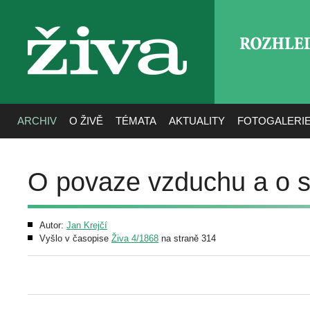
ROZHLE
živa
ARCHIV
O ŽIVĚ
TÉMATA
AKTUALITY
FOTOGALERI
O povaze vzduchu a o 
Autor:
Jan Krejčí
Vyšlo v časopise
Živa 4/1868
na straně 314